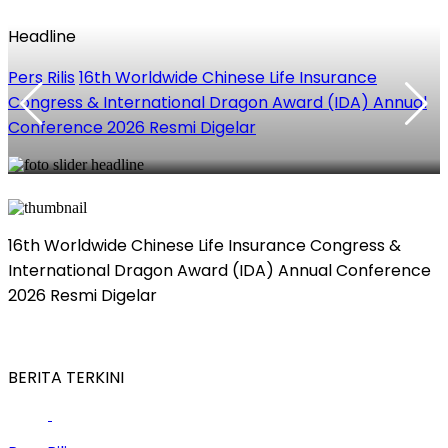
Headline
Pers Rilis
16th Worldwide Chinese Life Insurance
P
Congress & International Dragon Award (IDA) Annual
Conference 2026 Resmi Digelar
16th Worldwide Chinese Life Insurance Congress &
International Dragon Award (IDA) Annual Conference
2026 Resmi Digelar
BERITA TERKINI