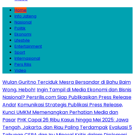
Home
Info Jateng
Nasional
Politik
Ekonomi
Lifestyle
Entertainment
Sport
Internasional
Pers Rilis
Video
Wulan Guritno Terciduk Mesra Bersandar di Bahu Baim
Wong, Heboh!
Ingin Tampil di Media Ekonomi dan Bisnis
Nasional? Persrilis.com Siap Publikasikan Press Release
Anda!
Komunikasi Strategis Publikasi Press Release,
Kunci UMKM Memenangkan Perhatian Media dan
Pasar
PHK Capai 26 Ribu Kasus hingga Mei 2025: Jawa
Tengah, Jakarta, dan Riau Paling Terdampak
Evaluasi 5
Tahunan CEPA dan Isu Mineral Kritis dalam Diplomasi