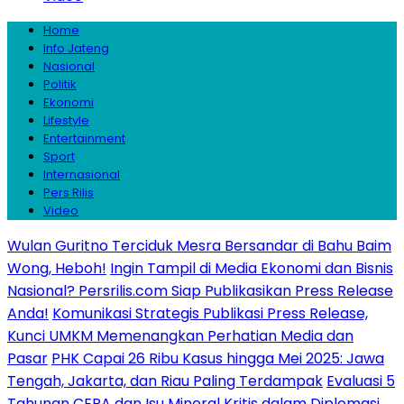
Home
Info Jateng
Nasional
Politik
Ekonomi
Lifestyle
Entertainment
Sport
Internasional
Pers Rilis
Video
Wulan Guritno Terciduk Mesra Bersandar di Bahu Baim
Wong, Heboh!
Ingin Tampil di Media Ekonomi dan Bisnis
Nasional? Persrilis.com Siap Publikasikan Press Release
Anda!
Komunikasi Strategis Publikasi Press Release,
Kunci UMKM Memenangkan Perhatian Media dan
Pasar
PHK Capai 26 Ribu Kasus hingga Mei 2025: Jawa
Tengah, Jakarta, dan Riau Paling Terdampak
Evaluasi 5
Tahunan CEPA dan Isu Mineral Kritis dalam Diplomasi