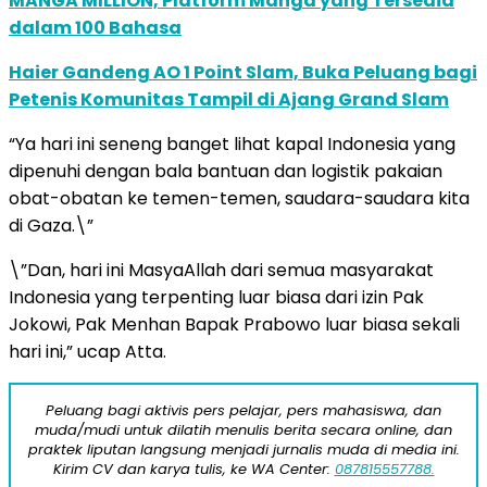
MANGA MILLION, Platform Manga yang Tersedia
dalam 100 Bahasa
Haier Gandeng AO 1 Point Slam, Buka Peluang bagi
Petenis Komunitas Tampil di Ajang Grand Slam
“Ya hari ini seneng banget lihat kapal Indonesia yang
dipenuhi dengan bala bantuan dan logistik pakaian
obat-obatan ke temen-temen, saudara-saudara kita
di Gaza.\”
\”Dan, hari ini MasyaAllah dari semua masyarakat
Indonesia yang terpenting luar biasa dari izin Pak
Jokowi, Pak Menhan Bapak Prabowo luar biasa sekali
hari ini,” ucap Atta.
Peluang bagi aktivis pers pelajar, pers mahasiswa, dan
muda/mudi untuk dilatih menulis berita secara online, dan
praktek liputan langsung menjadi jurnalis muda di media ini.
Kirim CV dan karya tulis, ke WA Center:
087815557788.