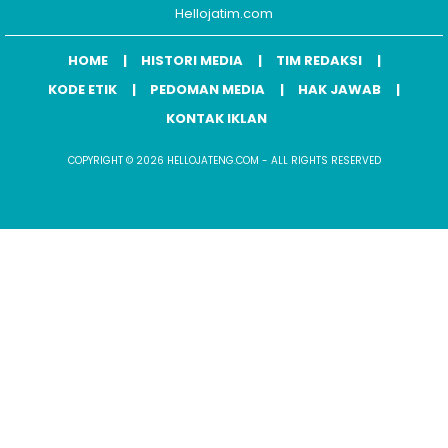
Hellojatim.com
HOME
HISTORI MEDIA
TIM REDAKSI
KODE ETIK
PEDOMAN MEDIA
HAK JAWAB
KONTAK IKLAN
COPYRIGHT © 2026 HELLOJATENG.COM - ALL RIGHTS RESERVED