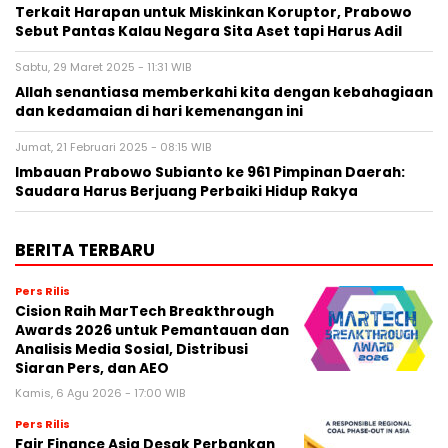
Terkait Harapan untuk Miskinkan Koruptor, Prabowo
Sebut Pantas Kalau Negara Sita Aset tapi Harus Adil
Sabtu, 29 Maret 2025 - 11:31 WIB
Allah senantiasa memberkahi kita dengan kebahagiaan
dan kedamaian di hari kemenangan ini
Jumat, 21 Februari 2025 - 08:15 WIB
Imbauan Prabowo Subianto ke 961 Pimpinan Daerah:
Saudara Harus Berjuang Perbaiki Hidup Rakya
BERITA TERBARU
Pers Rilis
Cision Raih MarTech Breakthrough
Awards 2026 untuk Pemantauan dan
Analisis Media Sosial, Distribusi
Siaran Pers, dan AEO
Kamis, 6 Agu 2026 - 17:00 WIB
Pers Rilis
Fair Finance Asia Desak Perbankan