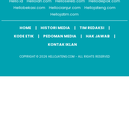
Hello.id
Helloidn.com
Helloseleb.com
Hellodepok.com
Hellobekasi.com
Hellocianjur.com
Hellojateng.com
Hellojatim.com
HOME
HISTORI MEDIA
TIM REDAKSI
KODE ETIK
PEDOMAN MEDIA
HAK JAWAB
KONTAK IKLAN
COPYRIGHT © 2026 HELLOJATENG.COM - ALL RIGHTS RESERVED