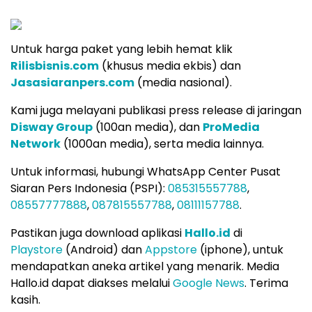
Untuk harga paket yang lebih hemat klik
Rilisbisnis.com
(khusus media ekbis) dan
Jasasiaranpers.com
(media nasional).
Kami juga melayani publikasi press release di jaringan
Disway Group
(100an media), dan
ProMedia
Network
(1000an media), serta media lainnya.
Untuk informasi, hubungi WhatsApp Center Pusat
Siaran Pers Indonesia (PSPI):
085315557788
,
08557777888
,
087815557788
,
08111157788
.
Pastikan juga download aplikasi
Hallo.id
di
Playstore
(Android) dan
Appstore
(iphone), untuk
mendapatkan aneka artikel yang menarik. Media
Hallo.id dapat diakses melalui
Google News
. Terima
kasih.