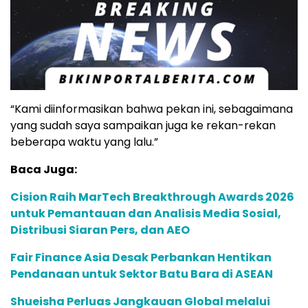
“Kami diinformasikan bahwa pekan ini, sebagaimana
yang sudah saya sampaikan juga ke rekan-rekan
beberapa waktu yang lalu.”
Baca Juga:
Cision Raih MarTech Breakthrough Awards 2026
untuk Pemantauan dan Analisis Media Sosial,
Distribusi Siaran Pers, dan AEO
Fair Finance Asia Desak Perbankan Hentikan
Pendanaan untuk Sektor Batu Bara di ASEAN
Shueisha Perluas Jangkauan Global melalui