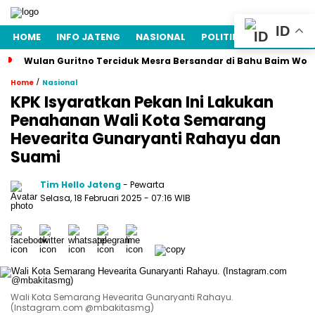
ID
HOME
INFO JATENG
NASIONAL
POLITIK
EKONOMI
Wulan Guritno Terciduk Mesra Bersandar di Bahu Baim Won
/
Home
Nasional
KPK Isyaratkan Pekan Ini Lakukan
Penahanan Wali Kota Semarang
Hevearita Gunaryanti Rahayu dan
Suami
Tim Hello Jateng
- Pewarta
Selasa, 18 Februari 2025
- 07:16 WIB
Wali Kota Semarang Hevearita Gunaryanti Rahayu.
(Instagram.com @mbakitasmg)