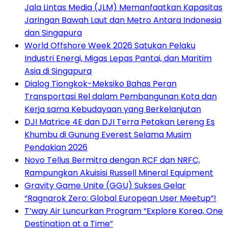
Jala Lintas Media (JLM) Memanfaatkan Kapasitas
Jaringan Bawah Laut dan Metro Antara Indonesia
dan Singapura
World Offshore Week 2026 Satukan Pelaku
Industri Energi, Migas Lepas Pantai, dan Maritim
Asia di Singapura
Dialog Tiongkok-Meksiko Bahas Peran
Transportasi Rel dalam Pembangunan Kota dan
Kerja sama Kebudayaan yang Berkelanjutan
DJI Matrice 4E dan DJI Terra Petakan Lereng Es
Khumbu di Gunung Everest Selama Musim
Pendakian 2026
Novo Tellus Bermitra dengan RCF dan NRFC,
Rampungkan Akuisisi Russell Mineral Equipment
Gravity Game Unite (GGU) Sukses Gelar
“Ragnarok Zero: Global European User Meetup”!
T’way Air Luncurkan Program “Explore Korea, One
Destination at a Time”