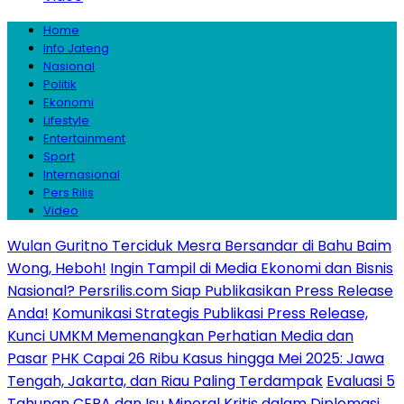
Home
Info Jateng
Nasional
Politik
Ekonomi
Lifestyle
Entertainment
Sport
Internasional
Pers Rilis
Video
Wulan Guritno Terciduk Mesra Bersandar di Bahu Baim
Wong, Heboh!
Ingin Tampil di Media Ekonomi dan Bisnis
Nasional? Persrilis.com Siap Publikasikan Press Release
Anda!
Komunikasi Strategis Publikasi Press Release,
Kunci UMKM Memenangkan Perhatian Media dan
Pasar
PHK Capai 26 Ribu Kasus hingga Mei 2025: Jawa
Tengah, Jakarta, dan Riau Paling Terdampak
Evaluasi 5
Tahunan CEPA dan Isu Mineral Kritis dalam Diplomasi