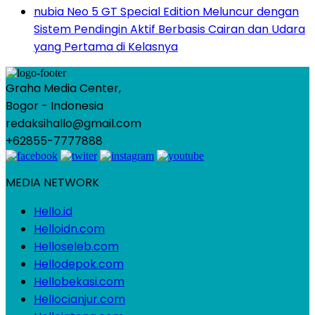
nubia Neo 5 GT Special Edition Meluncur dengan
Sistem Pendingin Aktif Berbasis Cairan dan Udara
yang Pertama di Kelasnya
Graha Media Center,
Bogor - Indonesia
redaksihallo@gmail.com
+62855-7777888
MEDIA NETWORK
Hello.id
Helloidn.com
Helloseleb.com
Hellodepok.com
Hellobekasi.com
Hellocianjur.com