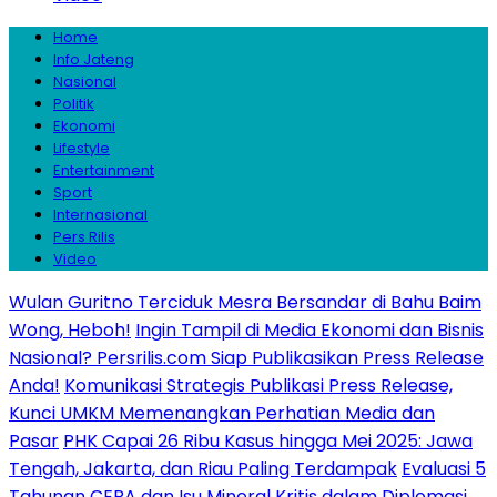
Home
Info Jateng
Nasional
Politik
Ekonomi
Lifestyle
Entertainment
Sport
Internasional
Pers Rilis
Video
Wulan Guritno Terciduk Mesra Bersandar di Bahu Baim
Wong, Heboh!
Ingin Tampil di Media Ekonomi dan Bisnis
Nasional? Persrilis.com Siap Publikasikan Press Release
Anda!
Komunikasi Strategis Publikasi Press Release,
Kunci UMKM Memenangkan Perhatian Media dan
Pasar
PHK Capai 26 Ribu Kasus hingga Mei 2025: Jawa
Tengah, Jakarta, dan Riau Paling Terdampak
Evaluasi 5
Tahunan CEPA dan Isu Mineral Kritis dalam Diplomasi