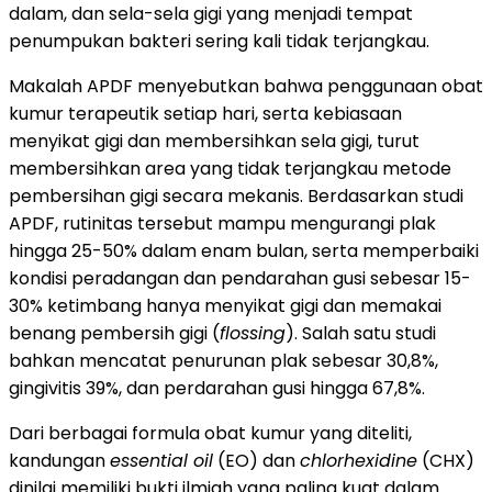
dalam, dan sela-sela gigi yang menjadi tempat
penumpukan bakteri sering kali tidak terjangkau.
Makalah APDF menyebutkan bahwa penggunaan obat
kumur terapeutik setiap hari, serta kebiasaan
menyikat gigi dan membersihkan sela gigi, turut
membersihkan area yang tidak terjangkau metode
pembersihan gigi secara mekanis. Berdasarkan studi
APDF, rutinitas tersebut mampu mengurangi plak
hingga 25-50% dalam enam bulan, serta memperbaiki
kondisi peradangan dan pendarahan gusi sebesar 15-
30% ketimbang hanya menyikat gigi dan memakai
benang pembersih gigi (
flossing
). Salah satu studi
bahkan mencatat penurunan plak sebesar 30,8%,
gingivitis 39%, dan perdarahan gusi hingga 67,8%.
Dari berbagai formula obat kumur yang diteliti,
kandungan
essential oil
(EO) dan
chlorhexidine
(CHX)
dinilai memiliki bukti ilmiah yang paling kuat dalam