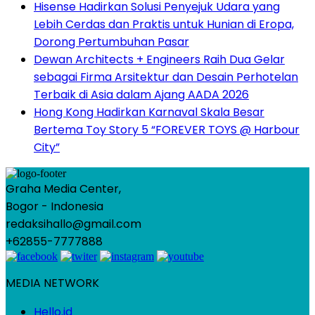
Hisense Hadirkan Solusi Penyejuk Udara yang
Lebih Cerdas dan Praktis untuk Hunian di Eropa,
Dorong Pertumbuhan Pasar
Dewan Architects + Engineers Raih Dua Gelar
sebagai Firma Arsitektur dan Desain Perhotelan
Terbaik di Asia dalam Ajang AADA 2026
Hong Kong Hadirkan Karnaval Skala Besar
Bertema Toy Story 5 “FOREVER TOYS @ Harbour
City”
Graha Media Center,
Bogor - Indonesia
redaksihallo@gmail.com
+62855-7777888
MEDIA NETWORK
Hello.id