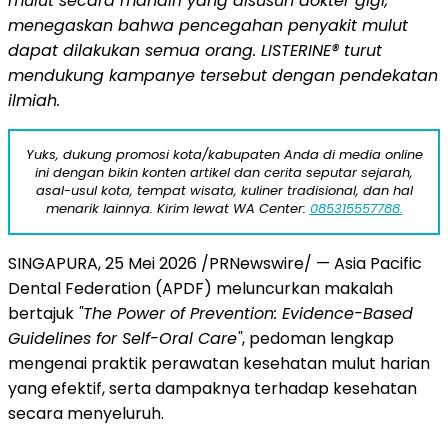
mulut secara mandiri yang disusun dokter gigi,
menegaskan bahwa pencegahan penyakit mulut
dapat dilakukan semua orang. LISTERINE® turut
mendukung kampanye tersebut dengan pendekatan
ilmiah.
Yuks, dukung promosi kota/kabupaten Anda di media online
ini dengan bikin konten artikel dan cerita seputar sejarah,
asal-usul kota, tempat wisata, kuliner tradisional, dan hal
menarik lainnya. Kirim lewat WA Center:
085315557788.
SINGAPURA
,
25 Mei 2026
/PRNewswire/ — Asia Pacific
Dental Federation (APDF) meluncurkan makalah
bertajuk
"The Power of Prevention: Evidence-Based
Guidelines for Self-Oral Care"
, pedoman lengkap
mengenai praktik perawatan kesehatan mulut harian
yang efektif, serta dampaknya terhadap kesehatan
secara menyeluruh.