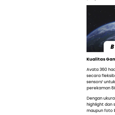
Kualitas Ga
Avata 360 had
secara fleksi
sensors¹ untu
perekaman 8K/
Dengan ukuran
highlight dan
maupun foto b