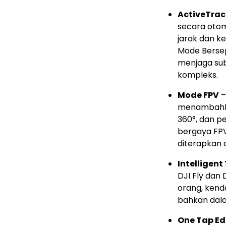
ActiveTrac
secara oto
jarak dan ket
Mode Bersep
menjaga sub
kompleks.
Mode FPV
–
menambahkan
360°, dan 
bergaya FPV
diterapkan 
Intelligent
DJI Fly dan
orang, kend
bahkan dal
One Tap Ed