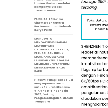
footage 360°
Hunian Modern melalui
terbang.
Kampanye Global
“Dream Home”
FAMILIARITÉ: Ketika
Yuks, dukung
Sinema dan Sastra
konten arti
Bertemu dalam Sebuah
kuliner 
Karya Puitis
MONDEVITA
MENGAKUISISI SAHAM
SHENZHEN, Ti
MAYORITAS DI
UNDERSCORE DISTRICT,
leader di indu
PERUSAHAAN INDUK
MAGLIANO, SEBAGAI
memperkena
LANGKAH KEDUA DALAM
kreativitas t
MEMBANGUN PLATFORM
MEREK MEWAH ITALIA
flagship ter
BARU
dengan 1-inc
HIKSEMI Tampilkan Solusi
8K/60fps HDR.
Penyimpanan Data
omnidirection
untuk Seluruh Skenario
di Ajang DTI Indonesia
pengalaman te
2026, Dukung
dipadukan den
Pengembangan AI di Asia
Tenggara
menghadirkan 