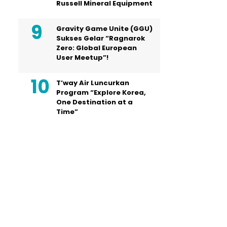
Russell Mineral Equipment
Gravity Game Unite (GGU)
Sukses Gelar “Ragnarok
Zero: Global European
User Meetup”!
T’way Air Luncurkan
Program “Explore Korea,
One Destination at a
Time”