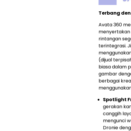
Terbang den
Avata 360 me
menyertakan b
rintangan seg
terintegrasi.
menggunakan k
(dijual terpi
biasa dalam 
gambar denga
berbagai kre
menggunakan a
Spotlight F
gerakan kam
canggih laya
mengunci wa
Dronie den