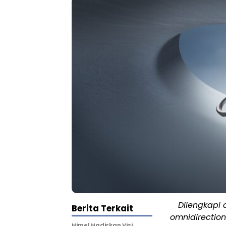
Dilengkapi 
Berita Terkait
omnidirection
Himel Hadirkan Visi