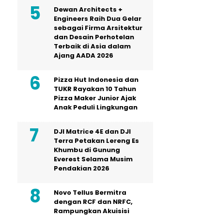
Dewan Architects +
Engineers Raih Dua Gelar
sebagai Firma Arsitektur
dan Desain Perhotelan
Terbaik di Asia dalam
Ajang AADA 2026
Pizza Hut Indonesia dan
TUKR Rayakan 10 Tahun
Pizza Maker Junior Ajak
Anak Peduli Lingkungan
DJI Matrice 4E dan DJI
Terra Petakan Lereng Es
Khumbu di Gunung
Everest Selama Musim
Pendakian 2026
Novo Tellus Bermitra
dengan RCF dan NRFC,
Rampungkan Akuisisi