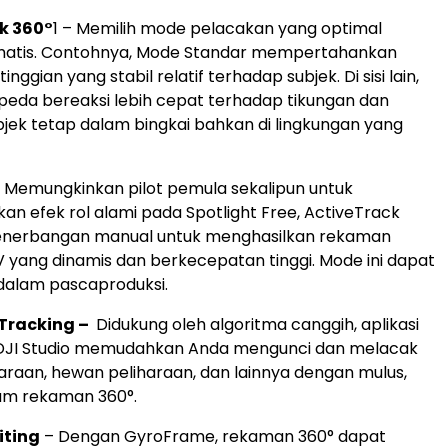
k 360°
1
– Memilih mode pelacakan yang optimal
matis. Contohnya, Mode Standar mempertahankan
inggian yang stabil relatif terhadap subjek. Di sisi lain,
eda bereaksi lebih cepat terhadap tikungan dan
jek tetap dalam bingkai bahkan di lingkungan yang
 Memungkinkan pilot pemula sekalipun untuk
 efek rol alami pada Spotlight Free, ActiveTrack
penerbangan manual untuk menghasilkan rekaman
 yang dinamis dan berkecepatan tinggi. Mode ini dapat
dalam pascaproduksi.
 Tracking –
Didukung oleh algoritma canggih, aplikasi
 DJI Studio memudahkan Anda mengunci dan melacak
araan, hewan peliharaan, dan lainnya dengan mulus,
am rekaman 360°.
iting
– Dengan GyroFrame, rekaman 360° dapat