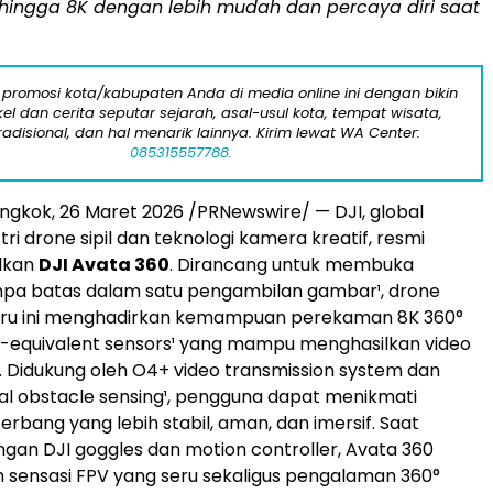
 hingga 8K dengan lebih mudah dan percaya diri saat
 promosi kota/kabupaten Anda di media online ini dengan bikin
kel dan cerita seputar sejarah, asal-usul kota, tempat wisata,
tradisional, dan hal menarik lainnya. Kirim lewat WA Center:
085315557788.
ongkok
,
26 Maret 2026
/PRNewswire/ — DJI, global
stri drone sipil dan teknologi kamera kreatif, resmi
lkan
DJI Avata 360
. Dirancang untuk membuka
anpa batas dalam satu pengambilan gambar¹, drone
baru ini menghadirkan kemampuan perekaman 8K 360°
h-equivalent sensors¹ yang mampu menghasilkan video
 Didukung oleh O4+ video transmission system dan
al obstacle sensing¹, pengguna dapat menikmati
rbang yang lebih stabil, aman, dan imersif. Saat
gan DJI goggles dan motion controller, Avata 360
sensasi FPV yang seru sekaligus pengalaman 360°