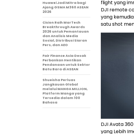
flight yang i
Huawei Jadi Mitra bagi
Ajang GSMA M360 ASEAN
DJI remote con
2026
yang kemudia
Cision Raih MarTech
satu shot men
Breakthrough Awards
2026 untuk Pemantauan
dan Analisis Media
Sosial, Distribusi Siaran
Pers, dan AEO
Fair Finance Asia Desak
Perbankan Hentikan
Pendanaan untuk Sektor
Batu Bara di ASEAN
Shueisha Perluas
Jangkauan Global
melalui MANGA MILLION,
Platform Manga yang
Tersedia dalam 100
Bahasa
DJI Avata 36
yang Lebih Ime