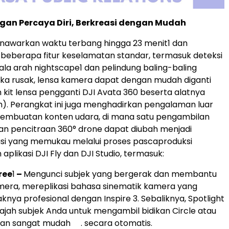
gan Percaya Diri, Berkreasi dengan Mudah
nawarkan waktu terbang hingga 23 menit
1
dan
eberapa fitur keselamatan standar, termasuk deteksi
ala arah nightscape
1
dan pelindung baling-baling
 Jika rusak, lensa kamera dapat dengan mudah diganti
it lensa pengganti DJI Avata 360 beserta alatnya
sah). Perangkat ini juga menghadirkan pengalaman luar
pembuatan konten udara, di mana satu pengambilan
n pencitraan 360° drone dapat diubah menjadi
asi yang memukau melalui proses pascaproduksi
plikasi DJI Fly dan DJI Studio, termasuk:
ree
1
–
Mengunci subjek yang bergerak dan membantu
era, mereplikasi bahasa sinematik kamera yang
knya profesional dengan Inspire 3. Sebaliknya, Spotlight
jah subjek Anda untuk mengambil bidikan Circle atau
gan sangat mudah . secara otomatis.