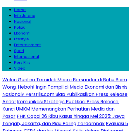
Home
Info Jateng
Nasional
Politik
Ekonomi
Lifestyle
Entertainment
Sport
Internasional
Pers Rilis
Video
Wulan Guritno Terciduk Mesra Bersandar di Bahu Baim
Wong, Heboh!
Ingin Tampil di Media Ekonomi dan Bisnis
Nasional? Persrilis.com Siap Publikasikan Press Release
Anda!
Komunikasi Strategis Publikasi Press Release,
Kunci UMKM Memenangkan Perhatian Media dan
Pasar
PHK Capai 26 Ribu Kasus hingga Mei 2025: Jawa
Tengah, Jakarta, dan Riau Paling Terdampak
Evaluasi 5
Tahunan CEPA dan Isu Mineral Kritis dalam Diplomasi