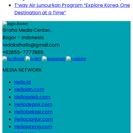
T’way Air Luncurkan Program “Explore Korea, One
Destination at a Time”
Graha Media Center,
Bogor - Indonesia
redaksihallo@gmail.com
+62855-7777888
MEDIA NETWORK
Hello.id
Helloidn.com
Helloseleb.com
Hellodepok.com
Hellobekasi.com
Hellocianjur.com
Hellojateng.com