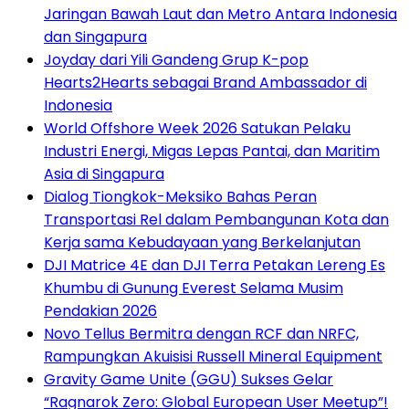
Jaringan Bawah Laut dan Metro Antara Indonesia
dan Singapura
Joyday dari Yili Gandeng Grup K-pop
Hearts2Hearts sebagai Brand Ambassador di
Indonesia
World Offshore Week 2026 Satukan Pelaku
Industri Energi, Migas Lepas Pantai, dan Maritim
Asia di Singapura
Dialog Tiongkok-Meksiko Bahas Peran
Transportasi Rel dalam Pembangunan Kota dan
Kerja sama Kebudayaan yang Berkelanjutan
DJI Matrice 4E dan DJI Terra Petakan Lereng Es
Khumbu di Gunung Everest Selama Musim
Pendakian 2026
Novo Tellus Bermitra dengan RCF dan NRFC,
Rampungkan Akuisisi Russell Mineral Equipment
Gravity Game Unite (GGU) Sukses Gelar
“Ragnarok Zero: Global European User Meetup”!