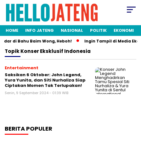
HOME
INFO JATENG
NASIONAL
POLITIK
EKONOMI
ndar di Bahu Baim Wong, Heboh!
Ingin Tampil di Media Ekon
Topik
Konser Eksklusif Indonesia
Entertainment
Saksikan 6 Oktober: John Legend,
Yura Yunita, dan Siti Nurhaliza Siap
Ciptakan Momen Tak Terlupakan!
Senin, 9 September 2024 - 01:39 WIB
BERITA POPULER