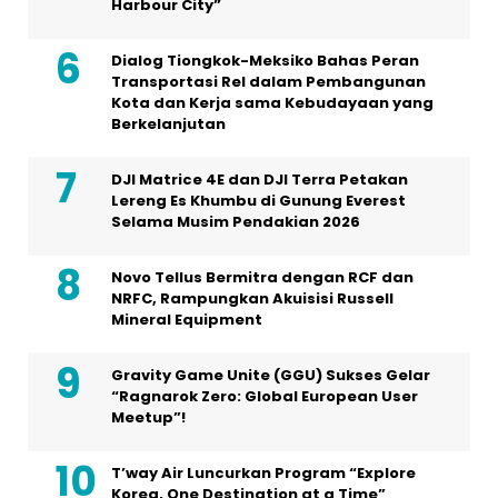
Harbour City”
Dialog Tiongkok-Meksiko Bahas Peran
Transportasi Rel dalam Pembangunan
Kota dan Kerja sama Kebudayaan yang
Berkelanjutan
DJI Matrice 4E dan DJI Terra Petakan
Lereng Es Khumbu di Gunung Everest
Selama Musim Pendakian 2026
Novo Tellus Bermitra dengan RCF dan
NRFC, Rampungkan Akuisisi Russell
Mineral Equipment
Gravity Game Unite (GGU) Sukses Gelar
“Ragnarok Zero: Global European User
Meetup”!
T’way Air Luncurkan Program “Explore
Korea, One Destination at a Time”