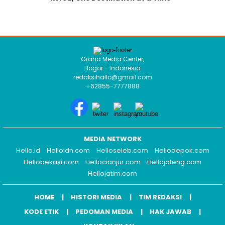
Graha Media Center,
Bogor - Indonesia
redaksihallo@gmail.com
+62855-7777888
MEDIA NETWORK
Hello.id
Helloidn.com
Helloseleb.com
Hellodepok.com
Hellobekasi.com
Hellocianjur.com
Hellojateng.com
Hellojatim.com
HOME
HISTORI MEDIA
TIM REDAKSI
KODE ETIK
PEDOMAN MEDIA
HAK JAWAB