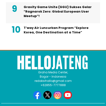
Gravity Game Unite (GGU) Sukses Gelar
“Ragnarok Zero: Global European User
Meetup”!
T’way Air Luncurkan Program “Explore
Korea, One Destination at a Time”
Graha Media Center,
Bogor - Indonesia
redaksihallo@gmail.com
+62855-7777888