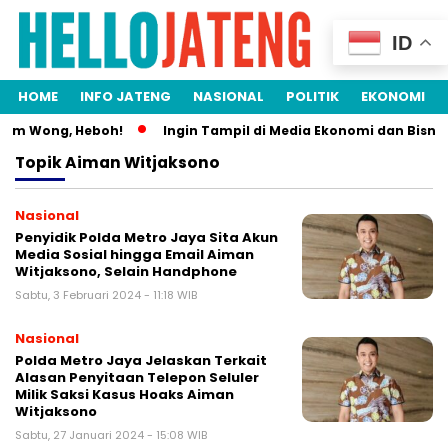
ID
HOME
INFO JATENG
NASIONAL
POLITIK
EKONOMI
aim Wong, Heboh!
Ingin Tampil di Media Ekonomi dan Bisnis N
Topik
Aiman Witjaksono
Nasional
Penyidik Polda Metro Jaya Sita Akun
Media Sosial hingga Email Aiman
Witjaksono, Selain Handphone
Sabtu, 3 Februari 2024 - 11:18 WIB
Nasional
Polda Metro Jaya Jelaskan Terkait
Alasan Penyitaan Telepon Seluler
Milik Saksi Kasus Hoaks Aiman
Witjaksono
Sabtu, 27 Januari 2024 - 15:08 WIB