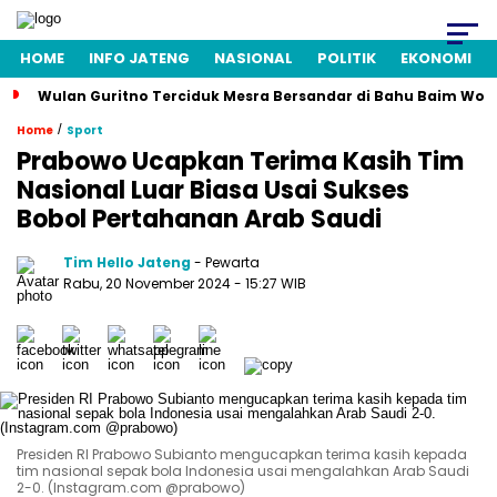
HOME
INFO JATENG
NASIONAL
POLITIK
EKONOMI
Wulan Guritno Terciduk Mesra Bersandar di Bahu Baim Won
/
Home
Sport
Prabowo Ucapkan Terima Kasih Tim
Nasional Luar Biasa Usai Sukses
Bobol Pertahanan Arab Saudi
Tim Hello Jateng
- Pewarta
Rabu, 20 November 2024
- 15:27 WIB
Presiden RI Prabowo Subianto mengucapkan terima kasih kepada
tim nasional sepak bola Indonesia usai mengalahkan Arab Saudi
2-0. (Instagram.com @prabowo)