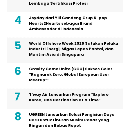
Lembaga Sertifikasi Profesi
Joyday dari Yili Gandeng Grup K-pop
Hearts2Hearts sebagai Brand
Ambassador di Indonesia
World Offshore Week 2026 Satukan Pelaku
Industri Energi, Migas Lepas Pantai, dan
Maritim Asia di Singapura
Gravity Game Unite (GGU) Sukses Gelar
“Ragnarok Zero: Global European User
Meetup”!
T’way Air Luncurkan Program “Explore
Korea, One Destination at a Time”
UGREEN Luncurkan Solusi Pengisian Daya
Baru untuk Liburan Musim Panas yang
Ringan dan Bebas Repot