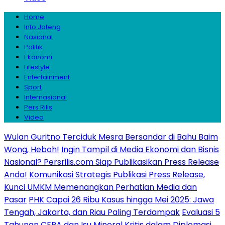
Home
Info Jateng
Nasional
Politik
Ekonomi
Lifestyle
Entertainment
Sport
Internasional
Pers Rilis
Video
Wulan Guritno Terciduk Mesra Bersandar di Bahu Baim
Wong, Heboh!
Ingin Tampil di Media Ekonomi dan Bisnis
Nasional? Persrilis.com Siap Publikasikan Press Release
Anda!
Komunikasi Strategis Publikasi Press Release,
Kunci UMKM Memenangkan Perhatian Media dan
Pasar
PHK Capai 26 Ribu Kasus hingga Mei 2025: Jawa
Tengah, Jakarta, dan Riau Paling Terdampak
Evaluasi 5
Tahunan CEPA dan Isu Mineral Kritis dalam Diplomasi