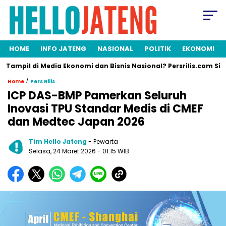
HOME
INFO JATENG
NASIONAL
POLITIK
EKONOMI
pil di Media Ekonomi dan Bisnis Nasional? Persrilis.com Siap Publ
/
Home
Pers Rilis
ICP DAS-BMP Pamerkan Seluruh
Inovasi TPU Standar Medis di CMEF
dan Medtec Japan 2026
Tim Hello Jateng
- Pewarta
Selasa, 24 Maret 2026
- 01:15 WIB