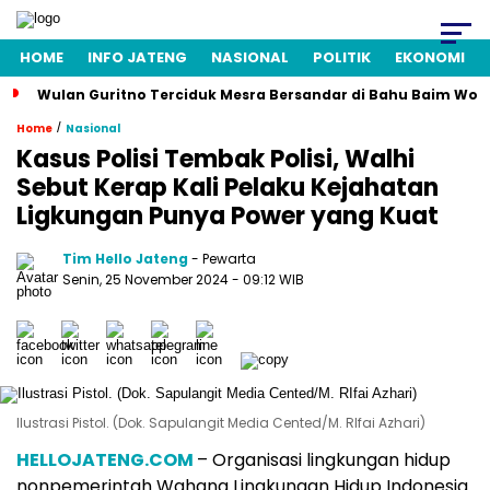
HOME
INFO JATENG
NASIONAL
POLITIK
EKONOMI
Wulan Guritno Terciduk Mesra Bersandar di Bahu Baim Won
/
Home
Nasional
Kasus Polisi Tembak Polisi, Walhi
Sebut Kerap Kali Pelaku Kejahatan
Ligkungan Punya Power yang Kuat
Tim Hello Jateng
- Pewarta
Senin, 25 November 2024
- 09:12 WIB
Ilustrasi Pistol. (Dok. Sapulangit Media Cented/M. RIfai Azhari)
HELLOJATENG.COM
– Organisasi lingkungan hidup
nonpemerintah Wahana Lingkungan Hidup Indonesia