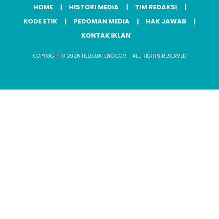
HOME
HISTORI MEDIA
TIM REDAKSI
KODE ETIK
PEDOMAN MEDIA
HAK JAWAB
KONTAK IKLAN
COPYRIGHT © 2026 HELLOJATENG.COM - ALL RIGHTS RESERVED