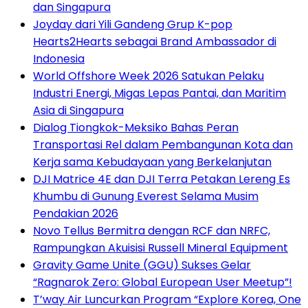
dan Singapura
Joyday dari Yili Gandeng Grup K-pop
Hearts2Hearts sebagai Brand Ambassador di
Indonesia
World Offshore Week 2026 Satukan Pelaku
Industri Energi, Migas Lepas Pantai, dan Maritim
Asia di Singapura
Dialog Tiongkok-Meksiko Bahas Peran
Transportasi Rel dalam Pembangunan Kota dan
Kerja sama Kebudayaan yang Berkelanjutan
DJI Matrice 4E dan DJI Terra Petakan Lereng Es
Khumbu di Gunung Everest Selama Musim
Pendakian 2026
Novo Tellus Bermitra dengan RCF dan NRFC,
Rampungkan Akuisisi Russell Mineral Equipment
Gravity Game Unite (GGU) Sukses Gelar
“Ragnarok Zero: Global European User Meetup”!
T’way Air Luncurkan Program “Explore Korea, One