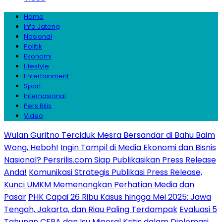
Home
Info Jateng
Nasional
Politik
Ekonomi
Lifestyle
Entertainment
Sport
Internasional
Pers Rilis
Video
Wulan Guritno Terciduk Mesra Bersandar di Bahu Baim
Wong, Heboh!
Ingin Tampil di Media Ekonomi dan Bisnis
Nasional? Persrilis.com Siap Publikasikan Press Release
Anda!
Komunikasi Strategis Publikasi Press Release,
Kunci UMKM Memenangkan Perhatian Media dan
Pasar
PHK Capai 26 Ribu Kasus hingga Mei 2025: Jawa
Tengah, Jakarta, dan Riau Paling Terdampak
Evaluasi 5
Tahunan CEPA dan Isu Mineral Kritis dalam Diplomasi