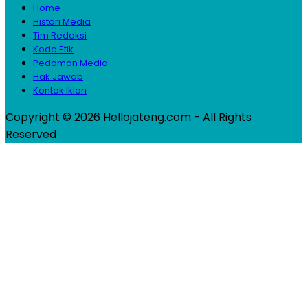
Home
Histori Media
Tim Redaksi
Kode Etik
Pedoman Media
Hak Jawab
Kontak Iklan
Copyright © 2026 Hellojateng.com - All Rights
Reserved