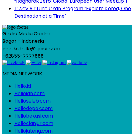
“Ragnarok Zero: Global European User Meetup”!
T’way Air Luncurkan Program “Explore Korea, One
Destination at a Time”
Graha Media Center,
Bogor - Indonesia
redaksihallo@gmail.com
+62855-7777888
MEDIA NETWORK
Hello.id
Helloidn.com
Helloseleb.com
Hellodepok.com
Hellobekasi.com
Hellocianjur.com
Hellojateng.com