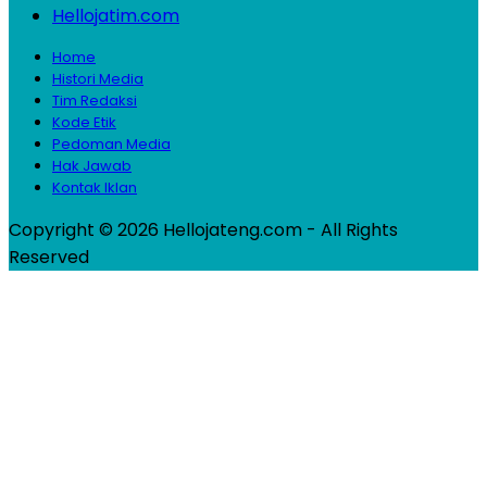
Hellojatim.com
Home
Histori Media
Tim Redaksi
Kode Etik
Pedoman Media
Hak Jawab
Kontak Iklan
Copyright © 2026 Hellojateng.com - All Rights
Reserved