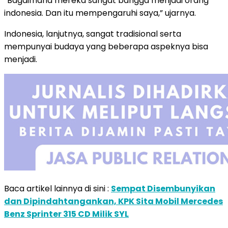
“Bagaimana mereka sangat bangga menjadi orang
indonesia. Dan itu mempengaruhi saya,” ujarnya.
Indonesia, lanjutnya, sangat tradisional serta
mempunyai budaya yang beberapa aspeknya bisa
menjadi.
Baca artikel lainnya di sini :
Sempat Disembunyikan
dan Dipindahtangankan, KPK Sita Mobil Mercedes
Benz Sprinter 315 CD Milik SYL