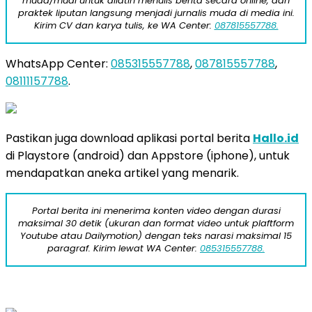
muda/mudi untuk dilatih menulis berita secara online, dan
praktek liputan langsung menjadi jurnalis muda di media ini.
Kirim CV dan karya tulis, ke WA Center:
087815557788.
WhatsApp Center:
085315557788
,
087815557788
,
08111157788
.
Pastikan juga download aplikasi portal berita
Hallo.id
di Playstore (android) dan Appstore (iphone), untuk
mendapatkan aneka artikel yang menarik.
Portal berita ini menerima konten video dengan durasi
maksimal 30 detik (ukuran dan format video untuk plaftform
Youtube atau Dailymotion) dengan teks narasi maksimal 15
paragraf. Kirim lewat WA Center:
085315557788.