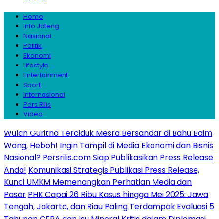
Home
Info Jateng
Nasional
Politik
Ekonomi
Lifestyle
Entertainment
Sport
Internasional
Pers Rilis
Video
Wulan Guritno Terciduk Mesra Bersandar di Bahu Baim
Wong, Heboh!
Ingin Tampil di Media Ekonomi dan Bisnis
Nasional? Persrilis.com Siap Publikasikan Press Release
Anda!
Komunikasi Strategis Publikasi Press Release,
Kunci UMKM Memenangkan Perhatian Media dan
Pasar
PHK Capai 26 Ribu Kasus hingga Mei 2025: Jawa
Tengah, Jakarta, dan Riau Paling Terdampak
Evaluasi 5
Tahunan CEPA dan Isu Mineral Kritis dalam Diplomasi