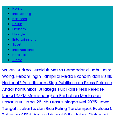
Home
Info Jateng
Nasional
Politik
Ekonomi
Lifestyle
Entertainment
Sport
Internasional
Pers Rilis
Video
Wulan Guritno Terciduk Mesra Bersandar di Bahu Baim
Wong, Heboh!
Ingin Tampil di Media Ekonomi dan Bisnis
Nasional? Persrilis.com Siap Publikasikan Press Release
Anda!
Komunikasi Strategis Publikasi Press Release,
Kunci UMKM Memenangkan Perhatian Media dan
Pasar
PHK Capai 26 Ribu Kasus hingga Mei 2025: Jawa
Tengah, Jakarta, dan Riau Paling Terdampak
Evaluasi 5
Tahunan CEPA dan Isu Mineral Kritis dalam Diplomasi