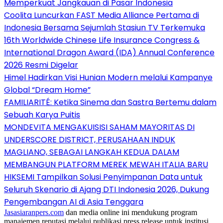
Memperkuat Jangkauan di Pasar Indonesia
Coolita Luncurkan FAST Media Alliance Pertama di
Indonesia Bersama Sejumlah Stasiun TV Terkemuka
16th Worldwide Chinese Life Insurance Congress &
International Dragon Award (IDA) Annual Conference
2026 Resmi Digelar
Himel Hadirkan Visi Hunian Modern melalui Kampanye
Global “Dream Home”
FAMILIARITÉ: Ketika Sinema dan Sastra Bertemu dalam
Sebuah Karya Puitis
MONDEVITA MENGAKUISISI SAHAM MAYORITAS DI
UNDERSCORE DISTRICT, PERUSAHAAN INDUK
MAGLIANO, SEBAGAI LANGKAH KEDUA DALAM
MEMBANGUN PLATFORM MEREK MEWAH ITALIA BARU
HIKSEMI Tampilkan Solusi Penyimpanan Data untuk
Seluruh Skenario di Ajang DTI Indonesia 2026, Dukung
Pengembangan AI di Asia Tenggara
Jasasiaranpers.com
dan media online ini mendukung program
manajemen reputasi melalui publikasi press release untuk institusi,