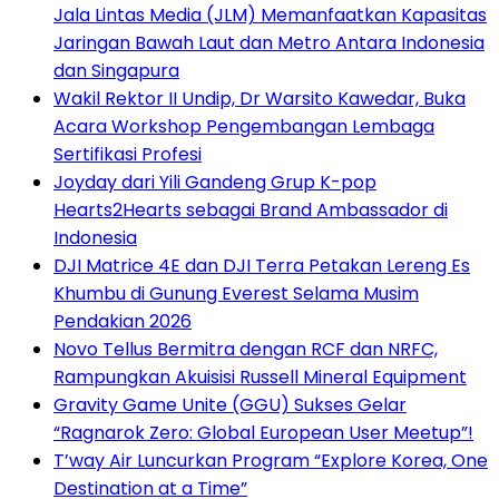
Jala Lintas Media (JLM) Memanfaatkan Kapasitas
Jaringan Bawah Laut dan Metro Antara Indonesia
dan Singapura
Wakil Rektor II Undip, Dr Warsito Kawedar, Buka
Acara Workshop Pengembangan Lembaga
Sertifikasi Profesi
Joyday dari Yili Gandeng Grup K-pop
Hearts2Hearts sebagai Brand Ambassador di
Indonesia
DJI Matrice 4E dan DJI Terra Petakan Lereng Es
Khumbu di Gunung Everest Selama Musim
Pendakian 2026
Novo Tellus Bermitra dengan RCF dan NRFC,
Rampungkan Akuisisi Russell Mineral Equipment
Gravity Game Unite (GGU) Sukses Gelar
“Ragnarok Zero: Global European User Meetup”!
T’way Air Luncurkan Program “Explore Korea, One
Destination at a Time”