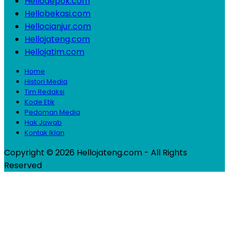
Hellodepok.com
Hellobekasi.com
Hellocianjur.com
Hellojateng.com
Hellojatim.com
Home
Histori Media
Tim Redaksi
Kode Etik
Pedoman Media
Hak Jawab
Kontak Iklan
Copyright © 2026 Hellojateng.com - All Rights
Reserved