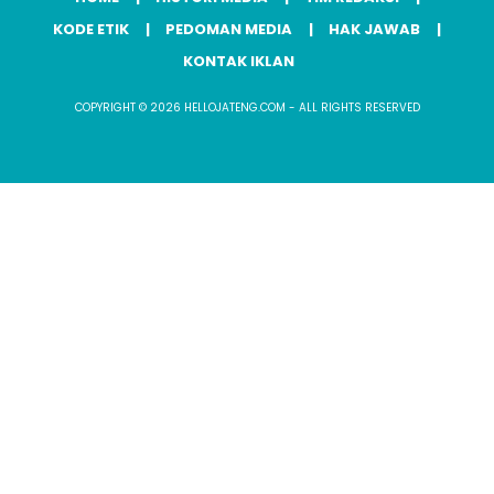
KODE ETIK
PEDOMAN MEDIA
HAK JAWAB
KONTAK IKLAN
COPYRIGHT © 2026 HELLOJATENG.COM - ALL RIGHTS RESERVED