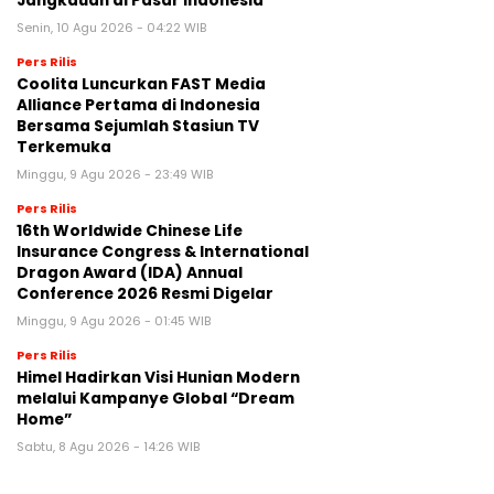
Jangkauan di Pasar Indonesia
Senin, 10 Agu 2026 - 04:22 WIB
Pers Rilis
Coolita Luncurkan FAST Media
Alliance Pertama di Indonesia
Bersama Sejumlah Stasiun TV
Terkemuka
Minggu, 9 Agu 2026 - 23:49 WIB
Pers Rilis
16th Worldwide Chinese Life
Insurance Congress & International
Dragon Award (IDA) Annual
Conference 2026 Resmi Digelar
Minggu, 9 Agu 2026 - 01:45 WIB
Pers Rilis
Himel Hadirkan Visi Hunian Modern
melalui Kampanye Global “Dream
Home”
Sabtu, 8 Agu 2026 - 14:26 WIB