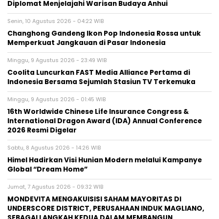
Diplomat Menjelajahi Warisan Budaya Anhui
Senin, 10 Agustus 2026 - 04:22 WIB
Changhong Gandeng Ikon Pop Indonesia Rossa untuk
Memperkuat Jangkauan di Pasar Indonesia
Minggu, 9 Agustus 2026 - 23:49 WIB
Coolita Luncurkan FAST Media Alliance Pertama di
Indonesia Bersama Sejumlah Stasiun TV Terkemuka
Minggu, 9 Agustus 2026 - 01:45 WIB
16th Worldwide Chinese Life Insurance Congress &
International Dragon Award (IDA) Annual Conference
2026 Resmi Digelar
Sabtu, 8 Agustus 2026 - 14:26 WIB
Himel Hadirkan Visi Hunian Modern melalui Kampanye
Global “Dream Home”
Jumat, 7 Agustus 2026 - 09:32 WIB
MONDEVITA MENGAKUISISI SAHAM MAYORITAS DI
UNDERSCORE DISTRICT, PERUSAHAAN INDUK MAGLIANO,
SEBAGAI LANGKAH KEDUA DALAM MEMBANGUN