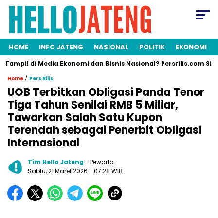
HOME
INFO JATENG
NASIONAL
POLITIK
EKONOMI
il di Media Ekonomi dan Bisnis Nasional? Persrilis.com Siap Publi
/
Home
Pers Rilis
UOB Terbitkan Obligasi Panda Tenor
Tiga Tahun Senilai RMB 5 Miliar,
Tawarkan Salah Satu Kupon
Terendah sebagai Penerbit Obligasi
Internasional
Tim Hello Jateng
- Pewarta
Sabtu, 21 Maret 2026
- 07:28 WIB