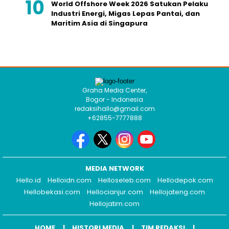
World Offshore Week 2026 Satukan Pelaku
Industri Energi, Migas Lepas Pantai, dan
Maritim Asia di Singapura
Graha Media Center,
Bogor - Indonesia
redaksihallo@gmail.com
+62855-7777888
MEDIA NETWORK
Hello.id
Helloidn.com
Helloseleb.com
Hellodepok.com
Hellobekasi.com
Hellocianjur.com
Hellojateng.com
Hellojatim.com
HOME
HISTORI MEDIA
TIM REDAKSI