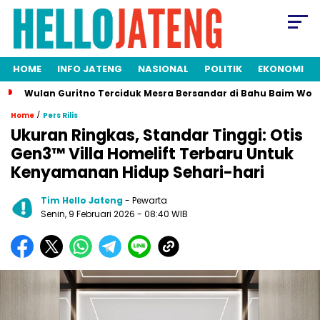
HOME
INFO JATENG
NASIONAL
POLITIK
EKONOMI
Wulan Guritno Terciduk Mesra Bersandar di Bahu Baim Won
/
Home
Pers Rilis
Ukuran Ringkas, Standar Tinggi: Otis
Gen3™ Villa Homelift Terbaru Untuk
Kenyamanan Hidup Sehari-hari
Tim Hello Jateng
- Pewarta
Senin, 9 Februari 2026
- 08:40 WIB