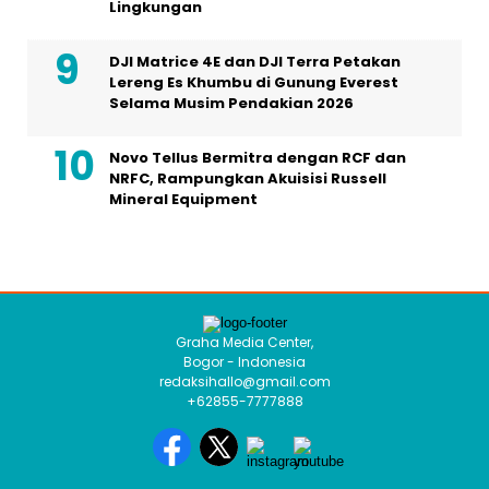
Lingkungan
DJI Matrice 4E dan DJI Terra Petakan
Lereng Es Khumbu di Gunung Everest
Selama Musim Pendakian 2026
Novo Tellus Bermitra dengan RCF dan
NRFC, Rampungkan Akuisisi Russell
Mineral Equipment
Graha Media Center,
Bogor - Indonesia
redaksihallo@gmail.com
+62855-7777888