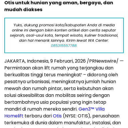
Otis untuk hunian yang aman, bergaya, dan
mudah diakses
Yuks, dukung promosi kota/kabupaten Anda di media
online ini dengan bikin konten artikel dan cerita seputar
sejarah, asal-usul kota, tempat wisata, kuliner tradisional,
dan hal menarik lainnya. Kirim lewat WA Center:
085315557788.
JAKARTA, Indonesia,
9 Februari, 2026
/PRNewswire/ —
Permintaan
akan
lift rumah yang terjangkau dan
berkualitas tinggi terus meningkat¹ – didorong oleh
pesatnya urbanisasi, meningkatnya jumlah hunian
mewah dan rumah pintar, serta kebutuhan akan
solusi aksesibilitas dan mobilitas seiring dengan
bertambahnya usia populasi yang ingin tetap
mandiri di rumah mereka sendiri.
Gen3™ Villa
Homelift
terbaru dari
Otis
(NYSE: OTIS), perusahaan
terkemuka di dunia
dalam
manufaktur, instalasi, dan