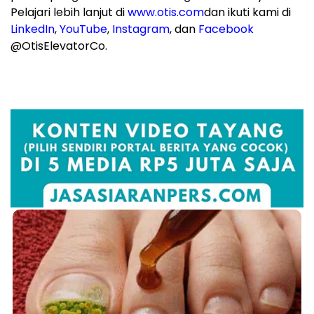
Pelajari lebih lanjut di
www.otis.com
dan ikuti kami di
LinkedIn
,
YouTube
,
Instagram
, dan
Facebook
@OtisElevatorCo.