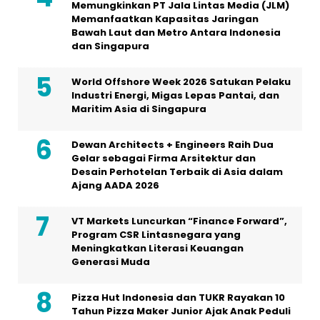
Memungkinkan PT Jala Lintas Media (JLM)
Memanfaatkan Kapasitas Jaringan
Bawah Laut dan Metro Antara Indonesia
dan Singapura
World Offshore Week 2026 Satukan Pelaku
Industri Energi, Migas Lepas Pantai, dan
Maritim Asia di Singapura
Dewan Architects + Engineers Raih Dua
Gelar sebagai Firma Arsitektur dan
Desain Perhotelan Terbaik di Asia dalam
Ajang AADA 2026
VT Markets Luncurkan “Finance Forward”,
Program CSR Lintasnegara yang
Meningkatkan Literasi Keuangan
Generasi Muda
Pizza Hut Indonesia dan TUKR Rayakan 10
Tahun Pizza Maker Junior Ajak Anak Peduli