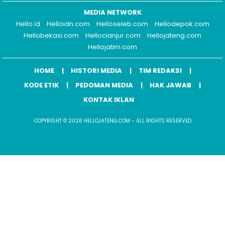
MEDIA NETWORK
Hello.id
Helloidn.com
Helloseleb.com
Hellodepok.com
Hellobekasi.com
Hellocianjur.com
Hellojateng.com
Hellojatim.com
HOME
HISTORI MEDIA
TIM REDAKSI
KODE ETIK
PEDOMAN MEDIA
HAK JAWAB
KONTAK IKLAN
COPYRIGHT © 2026 HELLOJATENG.COM - ALL RIGHTS RESERVED