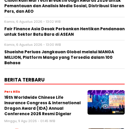
Cision Raih MarTech Breakthrough Awards 2026 untuk
Pemantauan dan Analisis Media Sosial, Distribusi Siaran
Pers, dan AEO
Kamis, 6 Agustus 2026 - 13:02 WIB
Fair Finance Asia Desak Perbankan Hentikan Pendanaan
untuk Sektor Batu Bara di ASEAN
Kamis, 6 Agustus 2026 - 13:00 WIB
Shueisha Perluas Jangkauan Global melalui MANGA
MILLION, Platform Manga yang Tersedia dalam 100
Bahasa
BERITA TERBARU
Pers Rilis
16th Worldwide Chinese Life
Insurance Congress & International
Dragon Award (IDA) Annual
Conference 2026 Resmi Digelar
Minggu, 9 Agu 2026 - 01:45 WIB