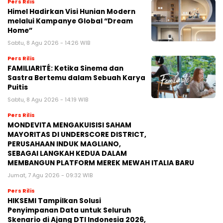
Pers Rilis
Himel Hadirkan Visi Hunian Modern
melalui Kampanye Global “Dream
Home”
Sabtu, 8 Agu 2026 - 14:26 WIB
Pers Rilis
FAMILIARITÉ: Ketika Sinema dan
Sastra Bertemu dalam Sebuah Karya
Puitis
Sabtu, 8 Agu 2026 - 14:19 WIB
Pers Rilis
MONDEVITA MENGAKUISISI SAHAM
MAYORITAS DI UNDERSCORE DISTRICT,
PERUSAHAAN INDUK MAGLIANO,
SEBAGAI LANGKAH KEDUA DALAM
MEMBANGUN PLATFORM MEREK MEWAH ITALIA BARU
Jumat, 7 Agu 2026 - 09:32 WIB
Pers Rilis
HIKSEMI Tampilkan Solusi
Penyimpanan Data untuk Seluruh
Skenario di Ajang DTI Indonesia 2026,