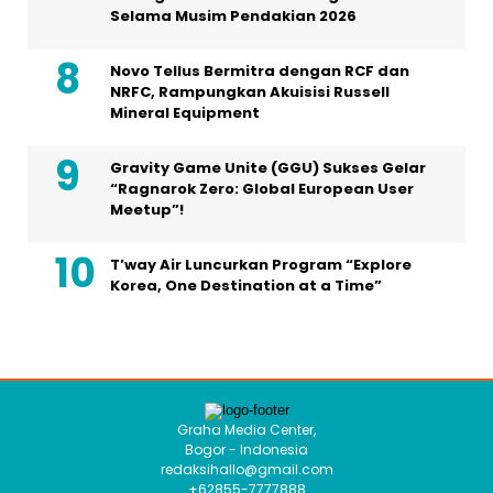
Selama Musim Pendakian 2026
Novo Tellus Bermitra dengan RCF dan
NRFC, Rampungkan Akuisisi Russell
Mineral Equipment
Gravity Game Unite (GGU) Sukses Gelar
“Ragnarok Zero: Global European User
Meetup”!
T’way Air Luncurkan Program “Explore
Korea, One Destination at a Time”
Graha Media Center,
Bogor - Indonesia
redaksihallo@gmail.com
+62855-7777888