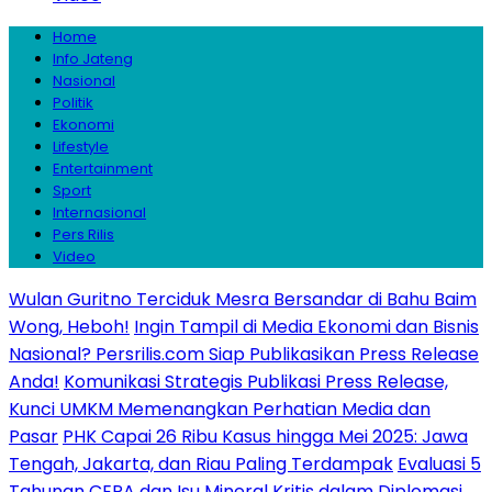
Home
Info Jateng
Nasional
Politik
Ekonomi
Lifestyle
Entertainment
Sport
Internasional
Pers Rilis
Video
Wulan Guritno Terciduk Mesra Bersandar di Bahu Baim
Wong, Heboh!
Ingin Tampil di Media Ekonomi dan Bisnis
Nasional? Persrilis.com Siap Publikasikan Press Release
Anda!
Komunikasi Strategis Publikasi Press Release,
Kunci UMKM Memenangkan Perhatian Media dan
Pasar
PHK Capai 26 Ribu Kasus hingga Mei 2025: Jawa
Tengah, Jakarta, dan Riau Paling Terdampak
Evaluasi 5
Tahunan CEPA dan Isu Mineral Kritis dalam Diplomasi