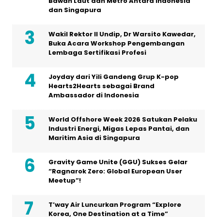
Bawah Laut dan Metro Antara Indonesia
dan Singapura
Wakil Rektor II Undip, Dr Warsito Kawedar,
Buka Acara Workshop Pengembangan
Lembaga Sertifikasi Profesi
Joyday dari Yili Gandeng Grup K-pop
Hearts2Hearts sebagai Brand
Ambassador di Indonesia
World Offshore Week 2026 Satukan Pelaku
Industri Energi, Migas Lepas Pantai, dan
Maritim Asia di Singapura
Gravity Game Unite (GGU) Sukses Gelar
“Ragnarok Zero: Global European User
Meetup”!
T’way Air Luncurkan Program “Explore
Korea, One Destination at a Time”