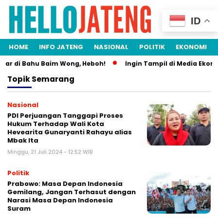
ID
HOME
INFO JATENG
NASIONAL
POLITIK
EKONOMI
dar di Bahu Baim Wong, Heboh!
Ingin Tampil di Media Ekonom
Topik
Semarang
Nasional
PDI Perjuangan Tanggapi Proses
Hukum Terhadap Wali Kota
Hevearita Gunaryanti Rahayu alias
Mbak Ita
Minggu, 21 Juli 2024 - 12:52 WIB
Politik
Prabowo: Masa Depan Indonesia
Gemilang, Jangan Terhasut dengan
Narasi Masa Depan Indonesia
Suram