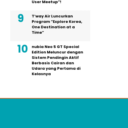
User Meetup”!
T’way Air Luncurkan
Program “Explore Korea,
One Destination at a
Time”
nubia Neo 5 GT Special
Edition Meluncur dengan
Sistem Pendingin Aktif
Berbasis Cairan dan
Udara yang Pertama di
Kelasnya