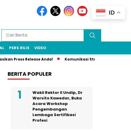
ID
AL
PERS RILIS
VIDEO
kan Press Release Anda!
Komunikasi Strategis Publikasi Pr
BERITA POPULER
Wakil Rektor II Undip, Dr
Warsito Kawedar, Buka
Acara Workshop
Pengembangan
Lembaga Sertifikasi
Profesi