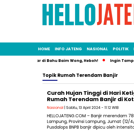
HOME
INFO JATENG
NASIONAL
POLITIK
 Mesra Bersandar di Bahu Baim Wong, Heboh!
Ingin Tampil d
Topik
Rumah Terendam Banjir
Curah Hujan Tinggi di Hari Ke
Rumah Terendam Banjir di Ko
Nasional
| Sabtu, 13 April 2024 - 11:12 WIB
HELLOJATENG.COM – Banjir merendam 789
Lampung, Provinsi Lampung, Jumat (12/4
Pusdalops BNPB banjir dipicu oleh intensi