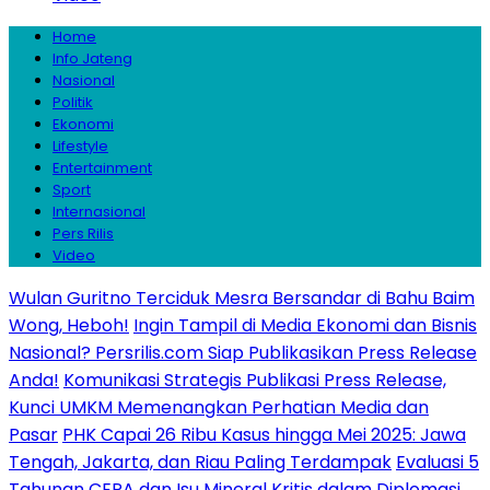
Home
Info Jateng
Nasional
Politik
Ekonomi
Lifestyle
Entertainment
Sport
Internasional
Pers Rilis
Video
Wulan Guritno Terciduk Mesra Bersandar di Bahu Baim
Wong, Heboh!
Ingin Tampil di Media Ekonomi dan Bisnis
Nasional? Persrilis.com Siap Publikasikan Press Release
Anda!
Komunikasi Strategis Publikasi Press Release,
Kunci UMKM Memenangkan Perhatian Media dan
Pasar
PHK Capai 26 Ribu Kasus hingga Mei 2025: Jawa
Tengah, Jakarta, dan Riau Paling Terdampak
Evaluasi 5
Tahunan CEPA dan Isu Mineral Kritis dalam Diplomasi