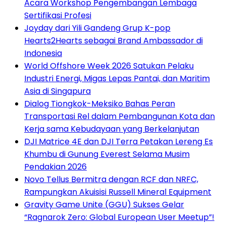
Acara Workshop Pengembangan Lembaga
Sertifikasi Profesi
Joyday dari Yili Gandeng Grup K-pop
Hearts2Hearts sebagai Brand Ambassador di
Indonesia
World Offshore Week 2026 Satukan Pelaku
Industri Energi, Migas Lepas Pantai, dan Maritim
Asia di Singapura
Dialog Tiongkok-Meksiko Bahas Peran
Transportasi Rel dalam Pembangunan Kota dan
Kerja sama Kebudayaan yang Berkelanjutan
DJI Matrice 4E dan DJI Terra Petakan Lereng Es
Khumbu di Gunung Everest Selama Musim
Pendakian 2026
Novo Tellus Bermitra dengan RCF dan NRFC,
Rampungkan Akuisisi Russell Mineral Equipment
Gravity Game Unite (GGU) Sukses Gelar
“Ragnarok Zero: Global European User Meetup”!