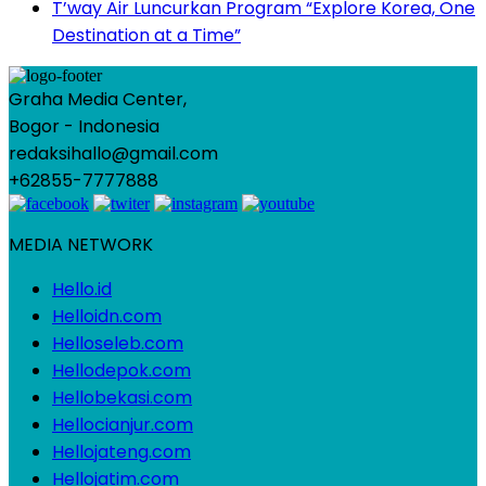
T’way Air Luncurkan Program “Explore Korea, One
Destination at a Time”
Graha Media Center,
Bogor - Indonesia
redaksihallo@gmail.com
+62855-7777888
MEDIA NETWORK
Hello.id
Helloidn.com
Helloseleb.com
Hellodepok.com
Hellobekasi.com
Hellocianjur.com
Hellojateng.com
Hellojatim.com