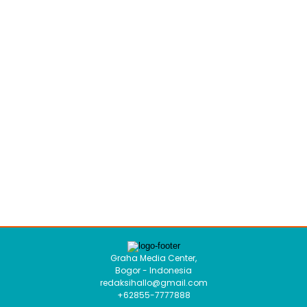
Graha Media Center,
Bogor - Indonesia
redaksihallo@gmail.com
+62855-7777888