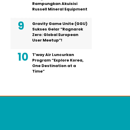
Rampungkan Akuisisi
Russell Mineral Equipment
Gravity Game Unite (GGU)
Sukses Gelar “Ragnarok
Zero: Global European
User Meetup”!
T’way Air Luncurkan
Program “Explore Korea,
One Destination at a
Time”