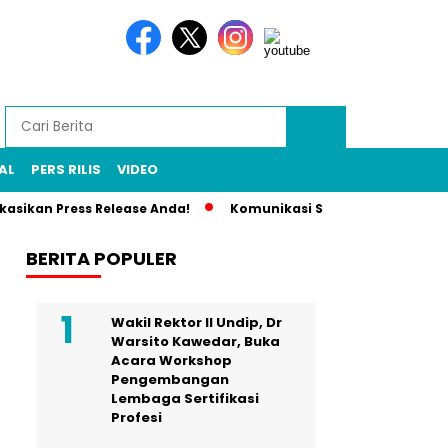
AL
PERS RILIS
VIDEO
sikan Press Release Anda!
Komunikasi Strategis Publikasi P
BERITA POPULER
Wakil Rektor II Undip, Dr
Warsito Kawedar, Buka
Acara Workshop
Pengembangan
Lembaga Sertifikasi
Profesi