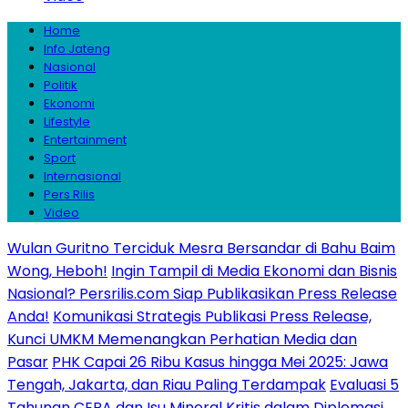
Home
Info Jateng
Nasional
Politik
Ekonomi
Lifestyle
Entertainment
Sport
Internasional
Pers Rilis
Video
Wulan Guritno Terciduk Mesra Bersandar di Bahu Baim
Wong, Heboh!
Ingin Tampil di Media Ekonomi dan Bisnis
Nasional? Persrilis.com Siap Publikasikan Press Release
Anda!
Komunikasi Strategis Publikasi Press Release,
Kunci UMKM Memenangkan Perhatian Media dan
Pasar
PHK Capai 26 Ribu Kasus hingga Mei 2025: Jawa
Tengah, Jakarta, dan Riau Paling Terdampak
Evaluasi 5
Tahunan CEPA dan Isu Mineral Kritis dalam Diplomasi