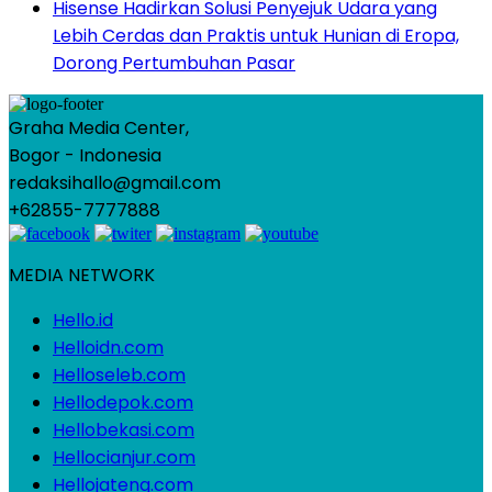
Hisense Hadirkan Solusi Penyejuk Udara yang
Lebih Cerdas dan Praktis untuk Hunian di Eropa,
Dorong Pertumbuhan Pasar
Graha Media Center,
Bogor - Indonesia
redaksihallo@gmail.com
+62855-7777888
MEDIA NETWORK
Hello.id
Helloidn.com
Helloseleb.com
Hellodepok.com
Hellobekasi.com
Hellocianjur.com
Hellojateng.com