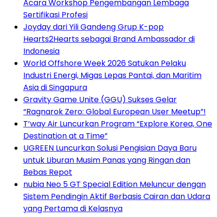
Acara Workshop Pengembangan Lembaga
Sertifikasi Profesi
Joyday dari Yili Gandeng Grup K-pop
Hearts2Hearts sebagai Brand Ambassador di
Indonesia
World Offshore Week 2026 Satukan Pelaku
Industri Energi, Migas Lepas Pantai, dan Maritim
Asia di Singapura
Gravity Game Unite (GGU) Sukses Gelar
“Ragnarok Zero: Global European User Meetup”!
T’way Air Luncurkan Program “Explore Korea, One
Destination at a Time”
UGREEN Luncurkan Solusi Pengisian Daya Baru
untuk Liburan Musim Panas yang Ringan dan
Bebas Repot
nubia Neo 5 GT Special Edition Meluncur dengan
Sistem Pendingin Aktif Berbasis Cairan dan Udara
yang Pertama di Kelasnya