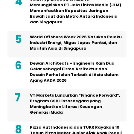
Memungkinkan PT Jala Lintas Media (JLM)
Memanfaatkan Kapasitas Jaringan
Bawah Laut dan Metro Antara Indonesia
dan Singapura
World Offshore Week 2026 Satukan Pelaku
Industri Energi, Migas Lepas Pantai, dan
Maritim Asia di Singapura
Dewan Architects + Engineers Raih Dua
Gelar sebagai Firma Arsitektur dan
Desain Perhotelan Terbaik di Asia dalam
Ajang AADA 2026
VT Markets Luncurkan “Finance Forward”,
Program CSR Lintasnegara yang
Meningkatkan Literasi Keuangan
Generasi Muda
Pizza Hut Indonesia dan TUKR Rayakan 10
Tahun Pizza Maker Junior Ajak Anak Peduli