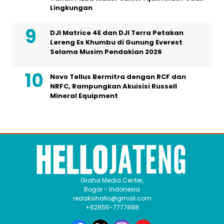
Lingkungan
DJI Matrice 4E dan DJI Terra Petakan
Lereng Es Khumbu di Gunung Everest
Selama Musim Pendakian 2026
Novo Tellus Bermitra dengan RCF dan
NRFC, Rampungkan Akuisisi Russell
Mineral Equipment
Graha Media Center,
Bogor - Indonesia
redaksihallo@gmail.com
+62855-7777888