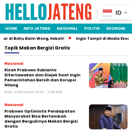
ID
HOME
INFO JATENG
NASIONAL
POLITIK
EKONOMI
dar di Bahu Baim Wong, Heboh!
Ingin Tampil di Media Ekonom
Topik
Makan Bergizi Gratis
Nasional
Kisah Prabowo Subianto
Ditertawakan dan Diejek Saat Ingin
Pemerintahan Bersih dan Korupsi
Hilang
Rabu, 4 Desember 2024 - 21:49 WIB
Nasional
Prabowo Optimistis Pendapatan
Masyarakat Bisa Bertambah
dengan Bergulirnya Makan Bergizi
Gratis