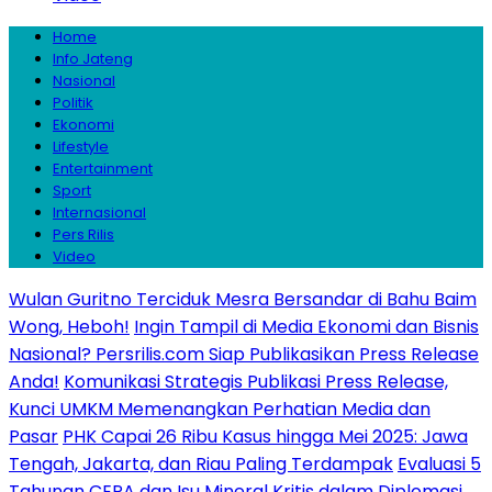
Home
Info Jateng
Nasional
Politik
Ekonomi
Lifestyle
Entertainment
Sport
Internasional
Pers Rilis
Video
Wulan Guritno Terciduk Mesra Bersandar di Bahu Baim
Wong, Heboh!
Ingin Tampil di Media Ekonomi dan Bisnis
Nasional? Persrilis.com Siap Publikasikan Press Release
Anda!
Komunikasi Strategis Publikasi Press Release,
Kunci UMKM Memenangkan Perhatian Media dan
Pasar
PHK Capai 26 Ribu Kasus hingga Mei 2025: Jawa
Tengah, Jakarta, dan Riau Paling Terdampak
Evaluasi 5
Tahunan CEPA dan Isu Mineral Kritis dalam Diplomasi