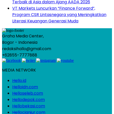
Terbaik di Asia dalam Ajang AADA 2026
VT Markets Luncurkan “Finance Forward”,
Program CSR Lintasnegara yang Meningkatkan
Literasi Keuangan Generasi Muda
Graha Media Center,
Bogor - Indonesia
redaksihallo@gmail.com
+62855-7777888
MEDIA NETWORK
Hello.id
Helloidn.com
Helloseleb.com
Hellodepok.com
Hellobekasi.com
Hellocianjur.com