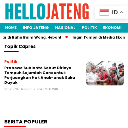
ID
HOME
INFO JATENG
NASIONAL
POLITIK
EKONOMI
ar di Bahu Baim Wong, Heboh!
Ingin Tampil di Media Ekonom
Topik
Capres
Politik
Prabowo Subianto Sebut Dirinya
Tempuh Sejumlah Cara untuk
Perjuangkan Hak Anak-anak Suka
Dayak
Sabtu, 20 Januari 2024 - 21:11 WIB
BERITA POPULER