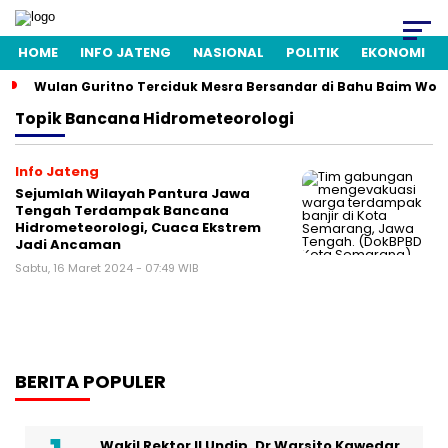
HOME
INFO JATENG
NASIONAL
POLITIK
EKONOMI
Wulan Guritno Terciduk Mesra Bersandar di Bahu Baim Won
Topik
Bancana Hidrometeorologi
Info Jateng
Sejumlah Wilayah Pantura Jawa
Tengah Terdampak Bancana
Hidrometeorologi, Cuaca Ekstrem
Jadi Ancaman
Sabtu, 16 Maret 2024 - 07:49 WIB
BERITA POPULER
Wakil Rektor II Undip, Dr Warsito Kawedar,