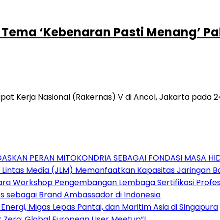
 Tema ‘Kebenaran Pasti Menang’ Pak
 Kerja Nasional (Rakernas) V di Ancol, Jakarta pada
GASKAN PERAN MITOKONDRIA SEBAGAI FONDASI MASA HI
a Lintas Media (JLM) Memanfaatkan Kapasitas Jaringan B
Acara Workshop Pengembangan Lembaga Sertifikasi Profes
ts sebagai Brand Ambassador di Indonesia
nergi, Migas Lepas Pantai, dan Maritim Asia di Singapura
 Zero: Global European User Meetup”!