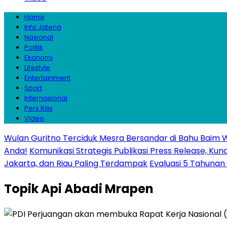
Home
Info Jateng
Nasional
Politik
Ekonomi
Lifestyle
Entertainment
Sport
Internasional
Pers Rilis
Video
Wulan Guritno Terciduk Mesra Bersandar di Bahu Baim 
Anda!
Komunikasi Strategis Publikasi Press Release, 
Jakarta, dan Riau Paling Terdampak
Evaluasi 5 Tahunan 
Topik
Api Abadi Mrapen