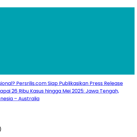
ional? Persrilis.com Siap Publikasikan Press Release
apai 26 Ribu Kasus hingga Mei 2025: Jawa Tengah,
nesia – Australia