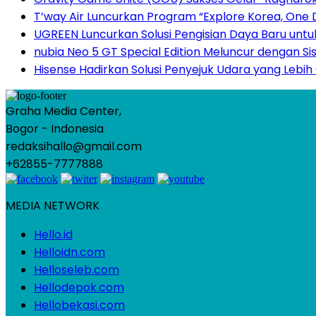
T’way Air Luncurkan Program “Explore Korea, One D
UGREEN Luncurkan Solusi Pengisian Daya Baru unt
nubia Neo 5 GT Special Edition Meluncur dengan Si
Hisense Hadirkan Solusi Penyejuk Udara yang Lebi
Graha Media Center,
Bogor - Indonesia
redaksihallo@gmail.com
+62855-7777888
MEDIA NETWORK
Hello.id
Helloidn.com
Helloseleb.com
Hellodepok.com
Hellobekasi.com