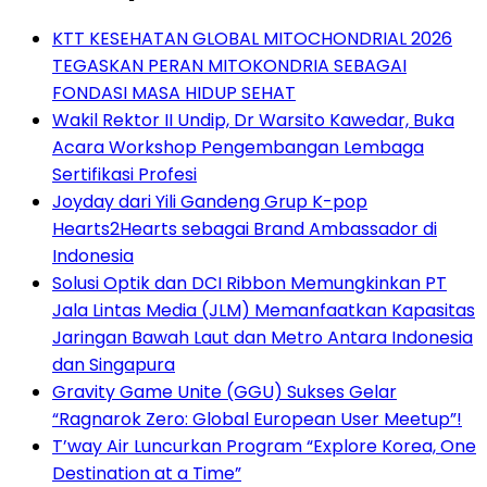
KTT KESEHATAN GLOBAL MITOCHONDRIAL 2026
TEGASKAN PERAN MITOKONDRIA SEBAGAI
FONDASI MASA HIDUP SEHAT
Wakil Rektor II Undip, Dr Warsito Kawedar, Buka
Acara Workshop Pengembangan Lembaga
Sertifikasi Profesi
Joyday dari Yili Gandeng Grup K-pop
Hearts2Hearts sebagai Brand Ambassador di
Indonesia
Solusi Optik dan DCI Ribbon Memungkinkan PT
Jala Lintas Media (JLM) Memanfaatkan Kapasitas
Jaringan Bawah Laut dan Metro Antara Indonesia
dan Singapura
Gravity Game Unite (GGU) Sukses Gelar
“Ragnarok Zero: Global European User Meetup”!
T’way Air Luncurkan Program “Explore Korea, One
Destination at a Time”