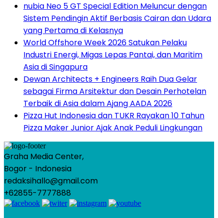
nubia Neo 5 GT Special Edition Meluncur dengan
Sistem Pendingin Aktif Berbasis Cairan dan Udara
yang Pertama di Kelasnya
World Offshore Week 2026 Satukan Pelaku
Industri Energi, Migas Lepas Pantai, dan Maritim
Asia di Singapura
Dewan Architects + Engineers Raih Dua Gelar
sebagai Firma Arsitektur dan Desain Perhotelan
Terbaik di Asia dalam Ajang AADA 2026
Pizza Hut Indonesia dan TUKR Rayakan 10 Tahun
Pizza Maker Junior Ajak Anak Peduli Lingkungan
Graha Media Center,
Bogor - Indonesia
redaksihallo@gmail.com
+62855-7777888