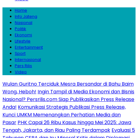
Home
Info Jateng
Nasional
Politik
Ekonomi
Lifestyle
Entertainment
Sport
Internasional
Pers Rilis
Video
Wulan Guritno Terciduk Mesra Bersandar di Bahu Baim
Wong, Heboh!
Ingin Tampil di Media Ekonomi dan Bisnis
Nasional? Persrilis.com Siap Publikasikan Press Release
Anda!
Komunikasi Strategis Publikasi Press Release,
Kunci UMKM Memenangkan Perhatian Media dan
Pasar
PHK Capai 26 Ribu Kasus hingga Mei 2025: Jawa
Tengah, Jakarta, dan Riau Paling Terdampak
Evaluasi 5
Tahunan CEPA dan Isu Mineral Kritis dalam Diplomasi