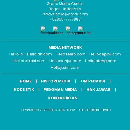
Graha Media Center,
Bogor - Indonesia
redaksihallo@gmail.com
+62855-7777888
MEDIA NETWORK
Hello.id
Helloidn.com
Helloseleb.com
Hellodepok.com
Hellobekasi.com
Hellocianjur.com
Hellojateng.com
Hellojatim.com
HOME
HISTORI MEDIA
TIM REDAKSI
KODE ETIK
PEDOMAN MEDIA
HAK JAWAB
KONTAK IKLAN
COPYRIGHT © 2026 HELLOJATENG.COM - ALL RIGHTS RESERVED