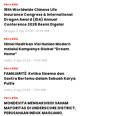
Pers Rilis
16th Worldwide Chinese Life
Insurance Congress & International
Dragon Award (IDA) Annual
Conference 2026 Resmi Digelar
Minggu, 9 Agu 2026 - 01:45 WIB
Pers Rilis
Himel Hadirkan Visi Hunian Modern
melalui Kampanye Global “Dream
Home”
Sabtu, 8 Agu 2026 - 14:26 WIB
Pers Rilis
FAMILIARITÉ: Ketika Sinema dan
Sastra Bertemu dalam Sebuah Karya
Puitis
Sabtu, 8 Agu 2026 - 14:19 WIB
Pers Rilis
MONDEVITA MENGAKUISISI SAHAM
MAYORITAS DI UNDERSCORE DISTRICT,
PERUSAHAAN INDUK MAGLIANO,