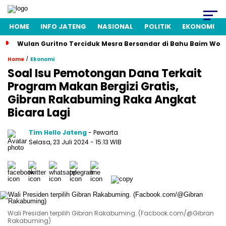
HOME
INFO JATENG
NASIONAL
POLITIK
EKONOMI
Wulan Guritno Terciduk Mesra Bersandar di Bahu Baim Won
/
Home
Ekonomi
Soal Isu Pemotongan Dana Terkait
Program Makan Bergizi Gratis,
Gibran Rakabuming Raka Angkat
Bicara Lagi
Tim Hello Jateng
- Pewarta
Selasa, 23 Juli 2024
- 15:13 WIB
Wali Presiden terpilih Gibran Rakabuming. (Facbook.com/@Gibran
Rakabuming)