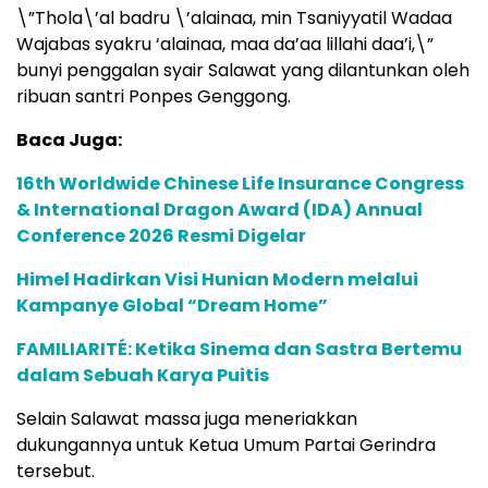
\”Thola\’al badru \’alainaa, min Tsaniyyatil Wadaa
Wajabas syakru ‘alainaa, maa da’aa lillahi daa’i,\”
bunyi penggalan syair Salawat yang dilantunkan oleh
ribuan santri Ponpes Genggong.
Baca Juga:
16th Worldwide Chinese Life Insurance Congress
& International Dragon Award (IDA) Annual
Conference 2026 Resmi Digelar
Himel Hadirkan Visi Hunian Modern melalui
Kampanye Global “Dream Home”
FAMILIARITÉ: Ketika Sinema dan Sastra Bertemu
dalam Sebuah Karya Puitis
Selain Salawat massa juga meneriakkan
dukungannya untuk Ketua Umum Partai Gerindra
tersebut.