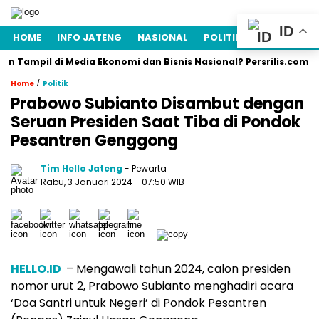
ID
HOME
INFO JATENG
NASIONAL
POLITIK
EKONOMI
mpil di Media Ekonomi dan Bisnis Nasional? Persrilis.com Siap Pu
/
Home
Politik
Prabowo Subianto Disambut dengan
Seruan Presiden Saat Tiba di Pondok
Pesantren Genggong
Tim Hello Jateng
- Pewarta
Rabu, 3 Januari 2024
- 07:50 WIB
HELLO.ID
– Mengawali tahun 2024, calon presiden
nomor urut 2, Prabowo Subianto menghadiri acara
‘Doa Santri untuk Negeri’ di Pondok Pesantren