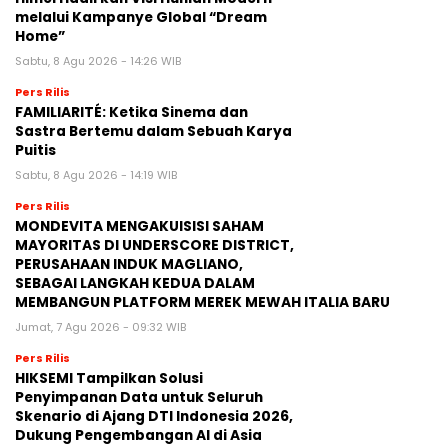
melalui Kampanye Global “Dream
Home”
Sabtu, 8 Agu 2026 - 14:26 WIB
Pers Rilis
FAMILIARITÉ: Ketika Sinema dan
Sastra Bertemu dalam Sebuah Karya
Puitis
Sabtu, 8 Agu 2026 - 14:19 WIB
Pers Rilis
MONDEVITA MENGAKUISISI SAHAM
MAYORITAS DI UNDERSCORE DISTRICT,
PERUSAHAAN INDUK MAGLIANO,
SEBAGAI LANGKAH KEDUA DALAM
MEMBANGUN PLATFORM MEREK MEWAH ITALIA BARU
Jumat, 7 Agu 2026 - 09:32 WIB
Pers Rilis
HIKSEMI Tampilkan Solusi
Penyimpanan Data untuk Seluruh
Skenario di Ajang DTI Indonesia 2026,
Dukung Pengembangan AI di Asia