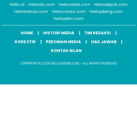
Hello.id
Helloidn.com
Helloseleb.com
Hellodepok.com
Hellobekasi.com
Hellocianjur.com
Hellojateng.com
Hellojatim.com
HOME
HISTORI MEDIA
TIM REDAKSI
KODE ETIK
PEDOMAN MEDIA
HAK JAWAB
KONTAK IKLAN
COPYRIGHT © 2026 HELLOJATENG.COM - ALL RIGHTS RESERVED