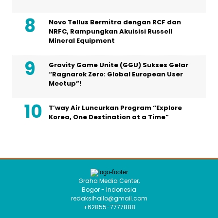
Novo Tellus Bermitra dengan RCF dan
NRFC, Rampungkan Akuisisi Russell
Mineral Equipment
Gravity Game Unite (GGU) Sukses Gelar
“Ragnarok Zero: Global European User
Meetup”!
T’way Air Luncurkan Program “Explore
Korea, One Destination at a Time”
Graha Media Center,
Bogor - Indonesia
redaksihallo@gmail.com
+62855-7777888