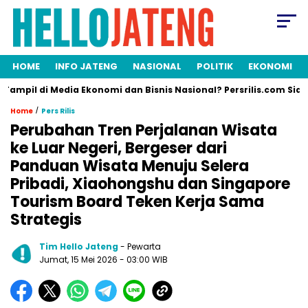
HOME
INFO JATENG
NASIONAL
POLITIK
EKONOMI
ampil di Media Ekonomi dan Bisnis Nasional? Persrilis.com Siap Pu
/
Home
Pers Rilis
Perubahan Tren Perjalanan Wisata
ke Luar Negeri, Bergeser dari
Panduan Wisata Menuju Selera
Pribadi, Xiaohongshu dan Singapore
Tourism Board Teken Kerja Sama
Strategis
Tim Hello Jateng
- Pewarta
Jumat, 15 Mei 2026
- 03:00 WIB