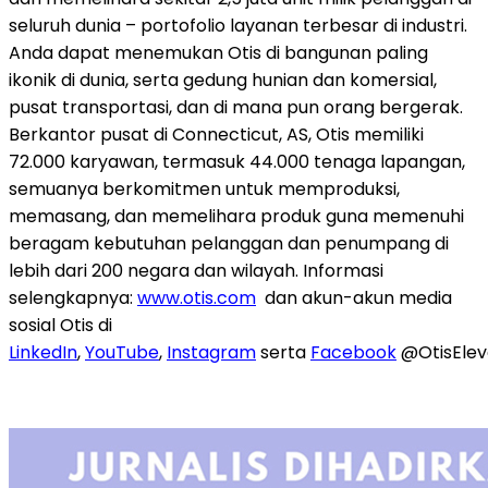
seluruh dunia – portofolio layanan terbesar di industri.
Anda dapat menemukan Otis di bangunan paling
ikonik di dunia, serta gedung hunian dan komersial,
pusat transportasi, dan di mana pun orang bergerak.
Berkantor pusat di Connecticut, AS, Otis memiliki
72.000 karyawan, termasuk 44.000 tenaga lapangan,
semuanya berkomitmen untuk memproduksi,
memasang, dan memelihara produk guna memenuhi
beragam kebutuhan pelanggan dan penumpang di
lebih dari 200 negara dan wilayah. Informasi
selengkapnya:
www.otis.com
dan akun-akun media
sosial Otis di
LinkedIn
,
YouTube
,
Instagram
serta
Facebook
@OtisElev