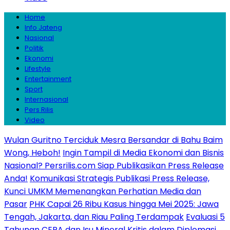
Home
Info Jateng
Nasional
Politik
Ekonomi
Lifestyle
Entertainment
Sport
Internasional
Pers Rilis
Video
Wulan Guritno Terciduk Mesra Bersandar di Bahu Baim
Wong, Heboh!
Ingin Tampil di Media Ekonomi dan Bisnis
Nasional? Persrilis.com Siap Publikasikan Press Release
Anda!
Komunikasi Strategis Publikasi Press Release,
Kunci UMKM Memenangkan Perhatian Media dan
Pasar
PHK Capai 26 Ribu Kasus hingga Mei 2025: Jawa
Tengah, Jakarta, dan Riau Paling Terdampak
Evaluasi 5
Tahunan CEPA dan Isu Mineral Kritis dalam Diplomasi