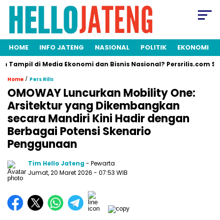
HOME
INFO JATENG
NASIONAL
POLITIK
EKONOMI
pil di Media Ekonomi dan Bisnis Nasional? Persrilis.com Siap Publ
/
Home
Pers Rilis
OMOWAY Luncurkan Mobility One:
Arsitektur yang Dikembangkan
secara Mandiri Kini Hadir dengan
Berbagai Potensi Skenario
Penggunaan
Tim Hello Jateng
- Pewarta
Jumat, 20 Maret 2026
- 07:53 WIB