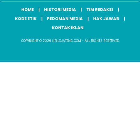
HOME
HISTORI MEDIA
TIM REDAKSI
KODE ETIK
PEDOMAN MEDIA
HAK JAWAB
KONTAK IKLAN
COPYRIGHT © 2026 HELLOJATENG.COM - ALL RIGHTS RESERVED