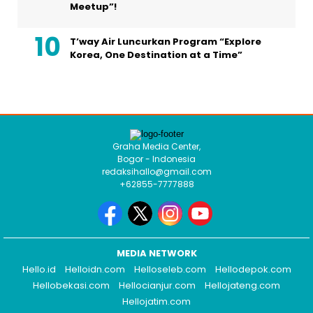
Meetup”!
T’way Air Luncurkan Program “Explore
Korea, One Destination at a Time”
Graha Media Center,
Bogor - Indonesia
redaksihallo@gmail.com
+62855-7777888
MEDIA NETWORK
Hello.id
Helloidn.com
Helloseleb.com
Hellodepok.com
Hellobekasi.com
Hellocianjur.com
Hellojateng.com
Hellojatim.com