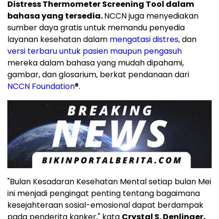
Distress Thermometer Screening Tool dalam
bahasa yang tersedia.
NCCN juga menyediakan
sumber daya gratis untuk memandu penyedia
layanan kesehatan dalam
mengatasi distres
, dan
versi terbaru untuk pasien maupun pengasuh
mereka dalam bahasa yang mudah dipahami,
gambar, dan glosarium, berkat pendanaan dari
NCCN Foundation
®
.
"Bulan Kesadaran Kesehatan Mental setiap bulan Mei
ini menjadi pengingat penting tentang bagaimana
kesejahteraan sosial-emosional dapat berdampak
pada penderita kanker," kata
Crystal S. Denlinger,