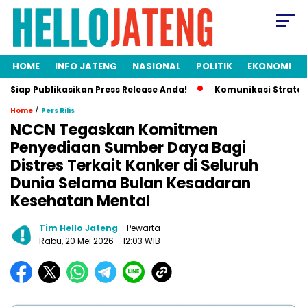
HOME
INFO JATENG
NASIONAL
POLITIK
EKONOMI
blikasikan Press Release Anda!
Komunikasi Strategis Publik
/
Home
Pers Rilis
NCCN Tegaskan Komitmen
Penyediaan Sumber Daya Bagi
Distres Terkait Kanker di Seluruh
Dunia Selama Bulan Kesadaran
Kesehatan Mental
Tim Hello Jateng
- Pewarta
Rabu, 20 Mei 2026
- 12:03 WIB