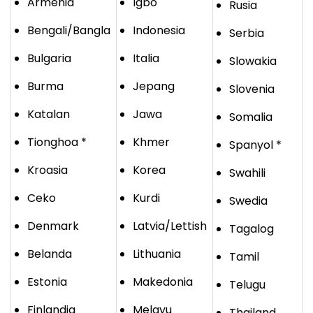
Armenia
Igbo
Rusia
Bengali/Bangla
Indonesia
Serbia
Bulgaria
Italia
Slowakia
Burma
Jepang
Slovenia
Katalan
Jawa
Somalia
Tionghoa *
Khmer
Spanyol *
Kroasia
Korea
Swahili
Ceko
Kurdi
Swedia
Denmark
Latvia/Lettish
Tagalog
Belanda
Lithuania
Tamil
Estonia
Makedonia
Telugu
Finlandia
Melayu
Thailand