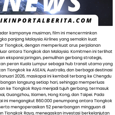
kadar kampanye musiman, film ini mencerminkan
ka panjang Malaysia Airlines yang semakin kuat
ar Tiongkok, dengan memperkuat arus perjalanan
uar antara Tiongkok dan Malaysia. Komitmen ini terlihat
an ekspansi jaringan, pemulihan gerbang strategis,
an peran Kuala Lumpur sebagai hub transit utama yang
 Tiongkok ke ASEAN, Australia, dan berbagai destinasi
 Januari 2026, maskapai ini kembali terbang ke Chengdu
bangan langsung setiap hari, sehingga memperluas
 dan ke Tiongkok Raya menjadi tujuh gerbang, termasuk
ghai, Guangzhou, Xiamen, Hong Kong, dan Taipei. Pada
ai ini mengangkut 860.000 penumpang antara Tiongkok
 serta mengoperasikan 52 penerbangan mingguan di
gan Tiongkok Raya, menegaskan investasi berkelanjutan