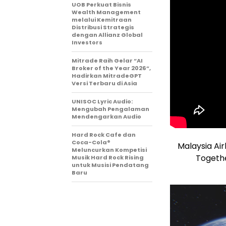
UOB Perkuat Bisnis
Wealth Management
melalui Kemitraan
Distribusi Strategis
dengan Allianz Global
Investors
Mitrade Raih Gelar “AI
Broker of the Year 2026”,
Hadirkan MitradeGPT
Versi Terbaru di Asia
UNISOC Lyric Audio:
Mengubah Pengalaman
Mendengarkan Audio
Hard Rock Cafe dan
Coca-Cola®
Malaysia Air
Meluncurkan Kompetisi
Togethe
Musik Hard Rock Rising
untuk Musisi Pendatang
Baru