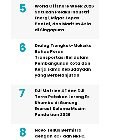
World Offshore Week 2026
Satukan Pelaku Industri
Energi, Migas Lepas
Pantai, dan Maritim Asia
di Singapura
Dialog Tiongkok-Meksiko
Bahas Peran
Transportasi Rel dalam
Pembangunan Kota dan
Kerja sama Kebudayaan
yang Berkelanjutan
DJI Matrice 4E dan DJI
Terra Petakan Lereng Es
Khumbu di Gunung
Everest Selama Musim
Pendakian 2026
Novo Tellus Bermitra
dengan RCF dan NRFC,