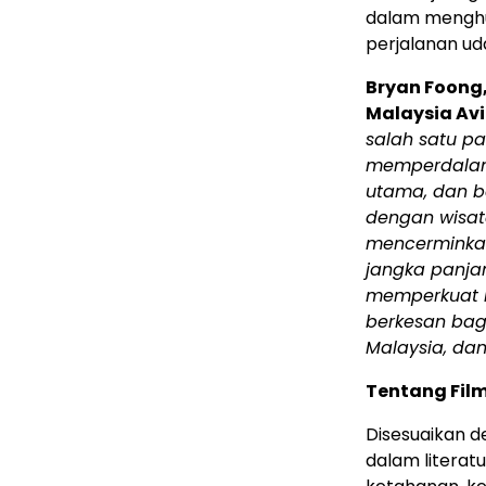
dalam menghu
perjalanan ud
Bryan Foong, 
Malaysia Av
salah satu p
memperdalam
utama, dan b
dengan wisat
mencerminkan
jangka panja
memperkuat k
berkesan bag
Malaysia, da
Tentang Fil
Disesuaikan de
dalam literat