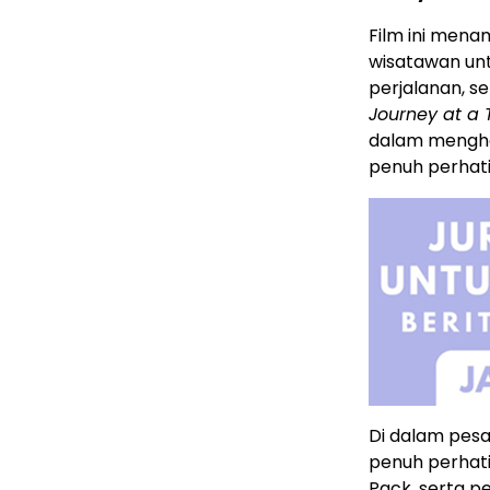
Film ini mena
wisatawan un
perjalanan, se
Journey at a 
dalam mengha
penuh perhati
Di dalam pesa
penuh perhatia
Pack, serta p