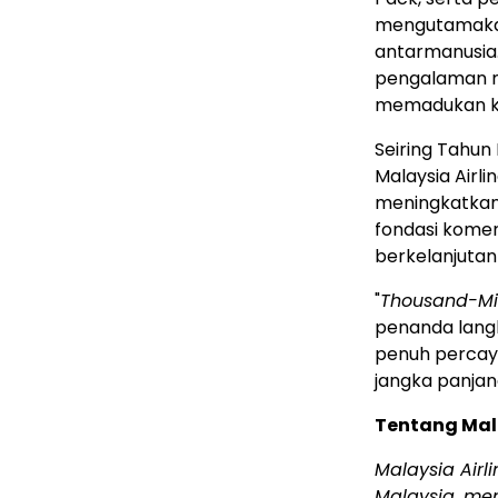
mengutamakan 
antarmanusia.
pengalaman me
memadukan ke
Seiring Tahu
Malaysia Air
meningkatkan
fondasi komer
berkelanjutan
"
Thousand-Mi
penanda langk
penuh percaya
jangka panjan
Tentang Mala
Malaysia Air
Malaysia, men