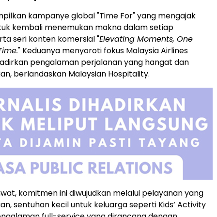
mpilkan kampanye global "Time For" yang mengajak
tuk kembali menemukan makna dalam setiap
rta seri konten komersial "
Elevating Moments, One
Time.
" Keduanya menyoroti fokus Malaysia Airlines
dirkan pengalaman perjalanan yang hangat dan
an, berlandaskan Malaysian Hospitality.
wat, komitmen ini diwujudkan melalui pelayanan yang
n, sentuhan kecil untuk keluarga seperti Kids’ Activity
engalaman full-service yang dirancang dengan