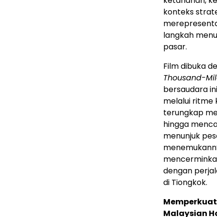
ketahanan, k
konteks strate
merepresentas
langkah menuj
pasar.
Film dibuka d
Thousand-Mil
bersaudara i
melalui ritme
terungkap me
hingga menca
menunjuk pesa
menemukann
mencerminkan
dengan perja
di Tiongkok.
Memperkuat 
Malaysian Ho