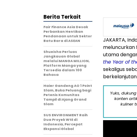
Berita Terkait
Fair Finance Asia Desak
Perbankan Hentikan
Pendanaan untuk Sektor
JAKARTA, Indo
Batu Bara di ASEAN
meluncurkan f
Shueisha Perluas
utama dengan 
Jangkauan Global
melalui MANGA MILLION,
the Year of th
Platform Manga yang
sekaligus seb
Tersedia dalam 100
Bahasa
berkelanjutan 
Haier Gandeng AO 1 Point
Slam, Buka Peluang bagi
Yuks, dukung
Petenis Komunitas
konten arti
Tampil di Ajang Grand
kuliner 
Slam
SUS ENVIRONMENT Raih
Dua Proyek WtE di
Indonesia, Percepat
Ekspansi Global