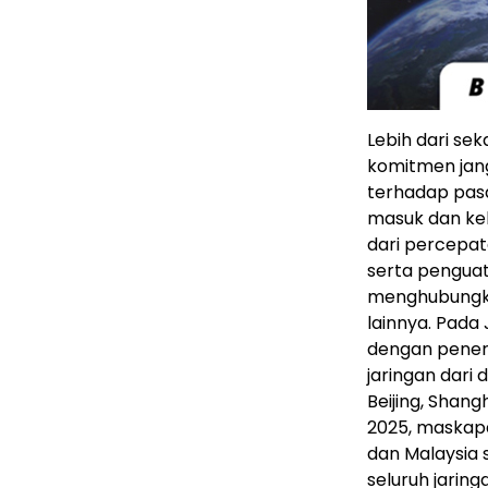
Lebih dari se
komitmen jang
terhadap pas
masuk dan kel
dari percepat
serta penguat
menghubungkan
lainnya. Pada
dengan pener
jaringan dari
Beijing, Shan
2025, maskap
dan Malaysia
seluruh jarin