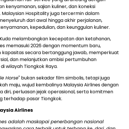
kenyamanan, sajian kuliner, dan koneksi
 Malaysian Hospitality juga tercermin dalam
nyeluruh dari awal hingga akhir perjalanan,
nyamanan, kepedulian, dan keunggulan kuliner.
n Kuda melambangkan kecepatan dan ketahanan,
lines memasuki 2026 dengan momentum baru,
 kapasitas secara bertanggung jawab, memperkuat
sial, dan melanjutkan ambisi pertumbuhan
 di wilayah Tiongkok Raya.
le Horse
" bukan sekadar film simbolis, tetapi juga
ah maju, wujud kembalinya Malaysia Airlines dengan
 diri, perluasan jejak operasional, serta komitmen
g terhadap pasar Tiongkok.
ysia Airlines
lines adalah maskapai penerbangan nasional
awarkan cara terbaik untuk terbang ke, dari, dan