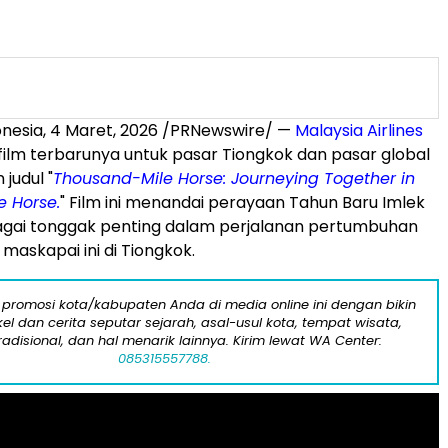
nesia, 4 Maret, 2026 /PRNewswire/ —
Malaysia Airlines
ilm terbarunya untuk pasar Tiongkok dan pasar global
judul "
Thousand-Mile Horse: Journeying Together in
e Horse.
" Film ini menandai perayaan Tahun Baru Imlek
agai tonggak penting dalam perjalanan pertumbuhan
maskapai ini di Tiongkok.
 promosi kota/kabupaten Anda di media online ini dengan bikin
kel dan cerita seputar sejarah, asal-usul kota, tempat wisata,
tradisional, dan hal menarik lainnya. Kirim lewat WA Center:
085315557788.