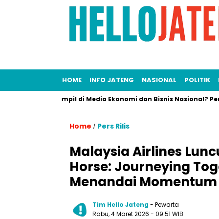
HOME
INFO JATENG
NASIONAL
POLITIK
Ingin Tampil di Media Ekonomi dan Bisnis Nasional? Persrilis.
Home
Pers Rilis
/
Malaysia Airlines Lun
Horse: Journeying Toge
Menandai Momentum B
Tim Hello Jateng
- Pewarta
Rabu, 4 Maret 2026
- 09:51 WIB