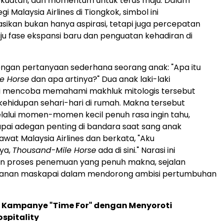
ekuatan, dan momentum untuk terus maju. Dalam
gi Malaysia Airlines di Tiongkok, simbol ini
ikan bukan hanya aspirasi, tetapi juga percepatan
u fase ekspansi baru dan penguatan kehadiran di
engan pertanyaan sederhana seorang anak: "Apa itu
e Horse
dan apa artinya?" Dua anak laki-laki
ni mencoba memahami makhluk mitologis tersebut
 kehidupan sehari-hari di rumah. Makna tersebut
lalui momen-momen kecil penuh rasa ingin tahu,
pai adegan penting di bandara saat sang anak
wat Malaysia Airlines dan berkata, "Aku
ya,
Thousand-Mile Horse
ada di sini." Narasi ini
 proses penemuan yang penuh makna, sejalan
lanan maskapai dalam mendorong ambisi pertumbuhan
Kampanye "Time For" dengan Menyoroti
spitality