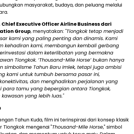
bungkan masyarakat, budaya, dan peluang melalui
ara.
Chief Executive Officer Airline Business dari
iation Group
, menyatakan:
"Tiongkok tetap menjadi
asar kami yang paling penting dan dinamis. Kami
 kehadiran kami, membangun kembali gerbang
erinvestasi dalam keterlibatan yang bermakna
awan Tiongkok. ‘Thousand-Mile Horse’ bukan hanya
 simbolisme Tahun Baru Imlek, tetapi juga ambisi
ng kami untuk tumbuh bersama pasar ini,
onektivitas, dan menghadirkan perjalanan yang
i para tamu yang bepergian antara Tiongkok,
n kawasan yang lebih luas."
m
ngan Tahun Kuda, film ini terinspirasi dari konsep klasik
ur Tiongkok mengenai "
Thousand-Mile Horse
," simbol