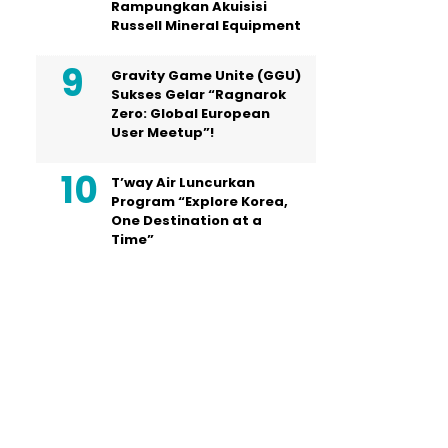
Rampungkan Akuisisi
Russell Mineral Equipment
Gravity Game Unite (GGU)
Sukses Gelar “Ragnarok
Zero: Global European
User Meetup”!
T’way Air Luncurkan
Program “Explore Korea,
One Destination at a
Time”