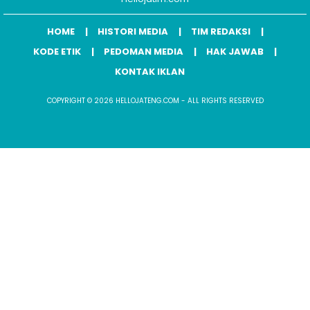
HOME
HISTORI MEDIA
TIM REDAKSI
KODE ETIK
PEDOMAN MEDIA
HAK JAWAB
KONTAK IKLAN
COPYRIGHT © 2026 HELLOJATENG.COM - ALL RIGHTS RESERVED