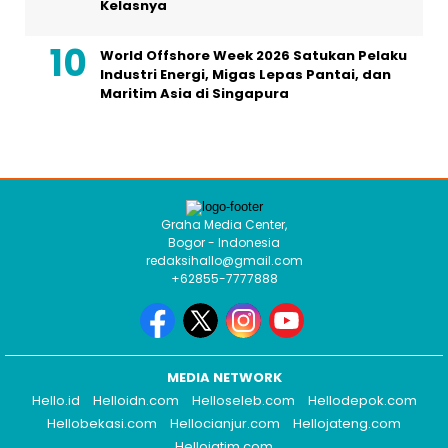
Kelasnya
World Offshore Week 2026 Satukan Pelaku
Industri Energi, Migas Lepas Pantai, dan
Maritim Asia di Singapura
Graha Media Center,
Bogor - Indonesia
redaksihallo@gmail.com
+62855-7777888
MEDIA NETWORK
Hello.id
Helloidn.com
Helloseleb.com
Hellodepok.com
Hellobekasi.com
Hellocianjur.com
Hellojateng.com
Hellojatim.com