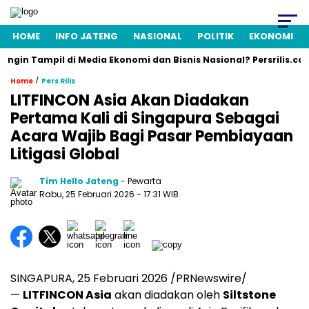
HOME
INFO JATENG
NASIONAL
POLITIK
EKONOMI
 Tampil di Media Ekonomi dan Bisnis Nasional? Persrilis.com Siap
/
Home
Pers Rilis
LITFINCON Asia Akan Diadakan
Pertama Kali di Singapura Sebagai
Acara Wajib Bagi Pasar Pembiayaan
Litigasi Global
Tim Hello Jateng
- Pewarta
Rabu, 25 Februari 2026
- 17:31 WIB
SINGAPURA
,
25 Februari 2026
/PRNewswire/
—
LITFINCON Asia
akan diadakan oleh
Siltstone