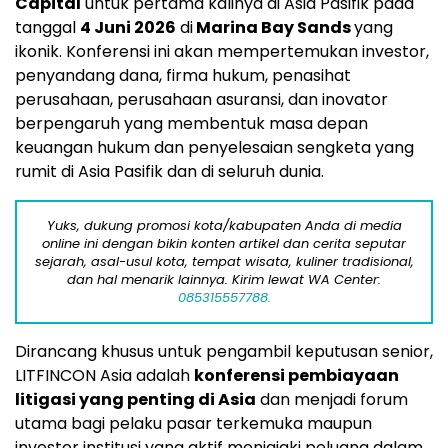
Capital
untuk pertama kalinya di Asia Pasifik pada
tanggal
4 Juni 2026
di
Marina Bay Sands
yang
ikonik. Konferensi ini akan mempertemukan investor,
penyandang dana, firma hukum, penasihat
perusahaan, perusahaan asuransi, dan inovator
berpengaruh yang membentuk masa depan
keuangan hukum dan penyelesaian sengketa yang
rumit di Asia Pasifik dan di seluruh dunia.
Yuks, dukung promosi kota/kabupaten Anda di media
online ini dengan bikin konten artikel dan cerita seputar
sejarah, asal-usul kota, tempat wisata, kuliner tradisional,
dan hal menarik lainnya. Kirim lewat WA Center:
085315557788.
Dirancang khusus untuk pengambil keputusan senior,
LITFINCON Asia adalah
konferensi pembiayaan
litigasi yang penting di Asia
dan menjadi forum
utama bagi pelaku pasar terkemuka maupun
investor institusi yang aktif menjajaki peluang dalam