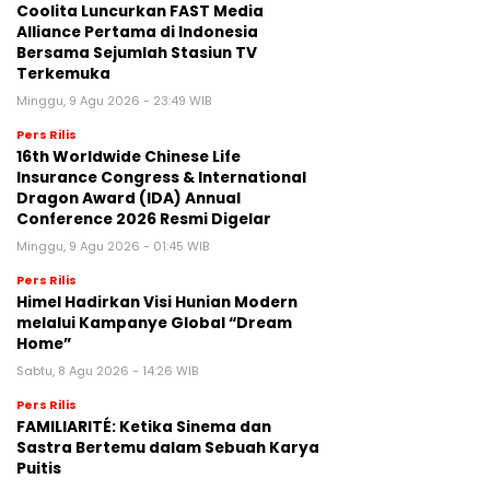
Coolita Luncurkan FAST Media
Alliance Pertama di Indonesia
Bersama Sejumlah Stasiun TV
Terkemuka
Minggu, 9 Agu 2026 - 23:49 WIB
Pers Rilis
16th Worldwide Chinese Life
Insurance Congress & International
Dragon Award (IDA) Annual
Conference 2026 Resmi Digelar
Minggu, 9 Agu 2026 - 01:45 WIB
Pers Rilis
Himel Hadirkan Visi Hunian Modern
melalui Kampanye Global “Dream
Home”
Sabtu, 8 Agu 2026 - 14:26 WIB
Pers Rilis
FAMILIARITÉ: Ketika Sinema dan
Sastra Bertemu dalam Sebuah Karya
Puitis