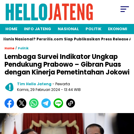
HOME
INFO JATENG
NASIONAL
POLITIK
EKONOMI
asional? Persrilis.com Siap Publikasikan Press Release Anda!
/
Home
Politik
Lembaga Survei Indikator Ungkap
Pendukung Prabowo – Gibran Puas
dengan Kinerja Pemetintahan Jokowi
Tim Hello Jateng
- Pewarta
Kamis, 29 Februari 2024
- 13:44 WIB