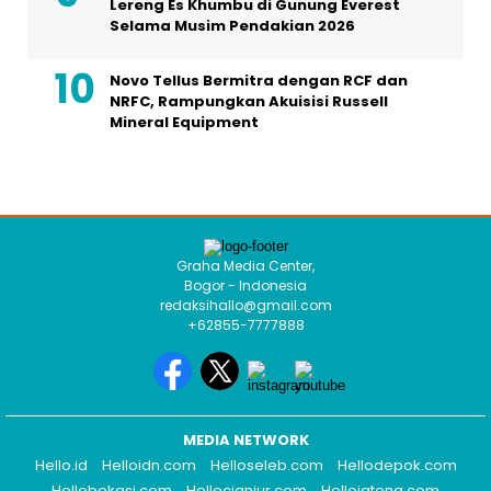
Lereng Es Khumbu di Gunung Everest
Selama Musim Pendakian 2026
Novo Tellus Bermitra dengan RCF dan
NRFC, Rampungkan Akuisisi Russell
Mineral Equipment
Graha Media Center,
Bogor - Indonesia
redaksihallo@gmail.com
+62855-7777888
MEDIA NETWORK
Hello.id
Helloidn.com
Helloseleb.com
Hellodepok.com
Hellobekasi.com
Hellocianjur.com
Hellojateng.com