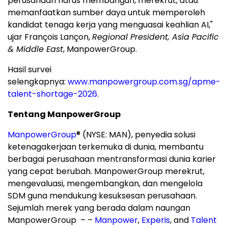
perusahaan harus membangun, merekrut, atau
memanfaatkan sumber daya untuk memperoleh
kandidat tenaga kerja yang menguasai keahlian AI,"
ujar François Lançon,
Regional President, Asia Pacific
& Middle East
, ManpowerGroup.
Hasil survei
selengkapnya:
www.manpowergroup.com.sg/apme-
talent-shortage-2026
.
Tentang ManpowerGroup
ManpowerGroup
® (NYSE: MAN), penyedia solusi
ketenagakerjaan terkemuka di dunia, membantu
berbagai perusahaan mentransformasi dunia karier
yang cepat berubah. ManpowerGroup merekrut,
mengevaluasi, mengembangkan, dan mengelola
SDM guna mendukung kesuksesan perusahaan.
Sejumlah merek yang berada dalam naungan
ManpowerGroup – –
Manpower
,
Experis
, and
Talent