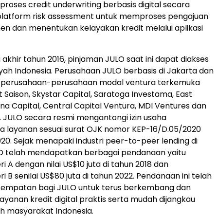
roses credit underwriting berbasis digital secara
 platform risk assessment untuk memproses pengajuan
en dan menentukan kelayakan kredit melalui aplikasi
 akhir tahun 2016, pinjaman JULO saat ini dapat diakses
layah Indonesia. Perusahaan JULO berbasis di Jakarta dan
h perusahaan-perusahaan modal ventura terkemuka
t Saison, Skystar Capital, Saratoga Investama, East
na Capital, Central Capital Ventura, MDI Ventures dan
. JULO secara resmi mengantongi izin usaha
a layanan sesuai surat OJK nomor KEP-16/D.05/2020
020. Sejak menapaki industri peer-to-peer lending di
LO telah mendapatkan berbagai pendanaan yaitu
 A dengan nilai US$10 juta di tahun 2018 dan
 B senilai US$80 juta di tahun 2022. Pendanaan ini telah
mpatan bagi JULO untuk terus berkembang dan
yanan kredit digital praktis serta mudah dijangkau
h masyarakat Indonesia.