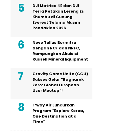
DJI Matrice 4E dan DJI
Terra Petakan Lereng Es
Khumbu di Gunung
Everest Selama Musim
Pendakian 2026
Novo Tellus Bermitra
dengan RCF dan NRFC,
Rampungkan Akuisisi
Russell Mineral Equipment
Gravity Game Unite (GGU)
Sukses Gelar “Ragnarok
Zero: Global European
User Meetup”!
T’way Air Luncurkan
Program “Explore Korea,
One Destination at a
Time”