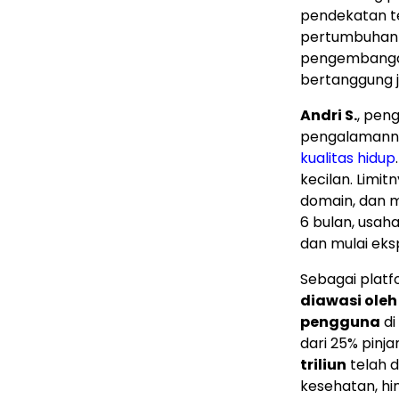
pendekatan t
pertumbuhan d
pengembangan
bertanggung j
Andri S.
, pen
pengalamann
kualitas hidup
kecilan. Limit
domain, dan 
6 bulan, usah
dan mulai eksp
Sebagai platf
diawasi oleh
pengguna
di
dari 25% pinja
triliun
telah d
kesehatan, h