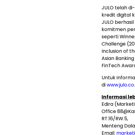
JULO telah di-
kredit digital
JULO berhasi
komitmen peng
seperti Winner
Challenge (201
Inclusion of 
Asian Banking
FinTech Awar
Untuk informas
di
www.julo.co.
Informasi le
Edira (Market
Office 88@Kas
RT.16/RW.5,
Menteng Dalam
Email:
marketi