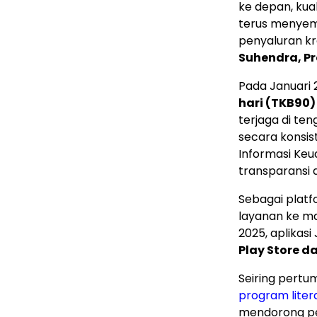
ke depan, kual
terus menyem
penyaluran kr
Suhendra, Pr
Pada Januari
hari (TKB90
terjaga di te
secara konsi
Informasi Keu
transparansi d
Sebagai platf
layanan ke ma
2025, aplikasi
Play Store d
Seiring pertu
program liter
mendorong pe