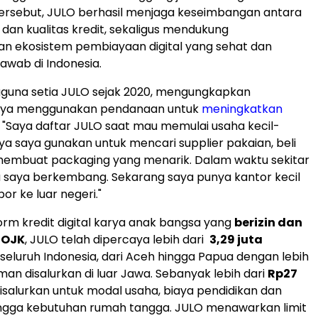
ersebut, JULO berhasil menjaga keseimbangan antara
an kualitas kredit, sekaligus mendukung
 ekosistem pembiayaan digital yang sehat dan
awab di Indonesia.
gguna setia JULO sejak 2020, mengungkapkan
ya menggunakan pendanaan untuk
meningkatkan
. "Saya daftar JULO saat mau memulai usaha kecil-
nya saya gunakan untuk mencari supplier pakaian, beli
membuat packaging yang menarik. Dalam waktu sekitar
a saya berkembang. Sekarang saya punya kantor kecil
or ke luar negeri."
orm kredit digital karya anak bangsa yang
berizin dan
 OJK
, JULO telah dipercaya lebih dari
3,29 juta
 seluruh Indonesia, dari Aceh hingga Papua dengan lebih
man disalurkan di luar Jawa. Sebanyak lebih dari
Rp27
isalurkan untuk modal usaha, biaya pendidikan dan
ingga kebutuhan rumah tangga. JULO menawarkan limit