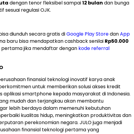
juta
dengan tenor fleksibel sampai
12 bulan
dan bunga
f sesuai regulasi OJK.
bisa diunduh secara gratis di
Google Play Store
dan
App
una baru bisa mendapatkan cashback senilai
Rp50.000
i pertama jika mendaftar dengan
kode referral
O
erusahaan finansial teknologi inovatif karya anak
berkomitmen untuk memberikan solusi akses kredit
sis aplikasi smartphone kepada masyarakat di Indonesia.
 yang mudah dan terjangkau akan membantu
gar lebih berdaya dalam memenuhi kebutuhan
mperbaiki kualitas hidup, meningkatkan produktivitas dan
rputaran perekonomian negara. JULO juga menjadi
rusahaan finansial teknologi pertama yang