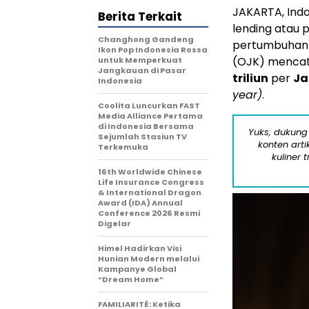
JAKARTA,
Indo
Berita Terkait
lending atau 
Changhong Gandeng
pertumbuhan d
Ikon Pop Indonesia Rossa
(OJK) mencat
untuk Memperkuat
Jangkauan di Pasar
triliun
per
Ja
Indonesia
year)
.
Coolita Luncurkan FAST
Media Alliance Pertama
di Indonesia Bersama
Yuks, dukung
Sejumlah Stasiun TV
konten arti
Terkemuka
kuliner 
16th Worldwide Chinese
Life Insurance Congress
& International Dragon
Award (IDA) Annual
Conference 2026 Resmi
Digelar
Himel Hadirkan Visi
Hunian Modern melalui
Kampanye Global
“Dream Home”
FAMILIARITÉ: Ketika