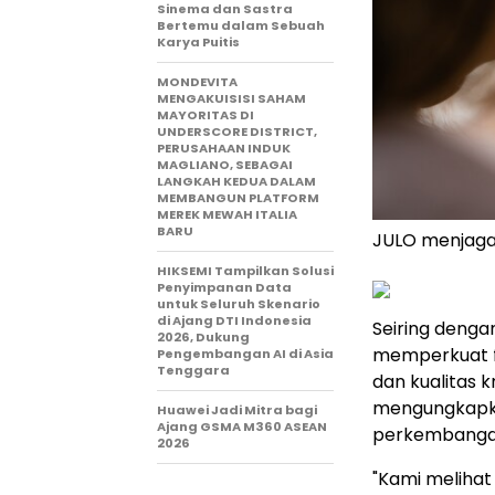
Sinema dan Sastra
Bertemu dalam Sebuah
Karya Puitis
MONDEVITA
MENGAKUISISI SAHAM
MAYORITAS DI
UNDERSCORE DISTRICT,
PERUSAHAAN INDUK
MAGLIANO, SEBAGAI
LANGKAH KEDUA DALAM
MEMBANGUN PLATFORM
MEREK MEWAH ITALIA
BARU
JULO menjaga 
HIKSEMI Tampilkan Solusi
Penyimpanan Data
untuk Seluruh Skenario
di Ajang DTI Indonesia
Seiring denga
2026, Dukung
memperkuat fu
Pengembangan AI di Asia
Tenggara
dan kualitas k
mengungkapka
Huawei Jadi Mitra bagi
Ajang GSMA M360 ASEAN
perkembangan
2026
"Kami melihat