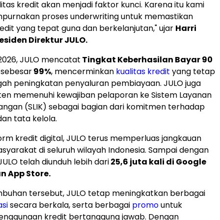
itas kredit akan menjadi faktor kunci. Karena itu kami
purnakan proses underwriting untuk memastikan
edit yang tepat guna dan berkelanjutan," ujar
Harri
esiden Direktur JULO.
 2026, JULO mencatat
Tingkat Keberhasilan Bayar 90
)
sebesar
99%
, mencerminkan
kualitas kredit
yang tetap
ngah peningkatan penyaluran pembiayaan. JULO juga
sten memenuhi kewajiban pelaporan ke Sistem Layanan
angan (SLIK) sebagai bagian dari komitmen terhadap
an tata kelola.
orm kredit digital, JULO terus memperluas jangkauan
syarakat di seluruh wilayah Indonesia. Sampai dengan
 JULO telah diunduh lebih dari
25,6 juta kali di Google
an App Store.
mbuhan tersebut, JULO tetap meningkatkan berbagai
asi
secara berkala, serta berbagai
promo
untuk
nggunaan kredit bertanggung jawab. Dengan