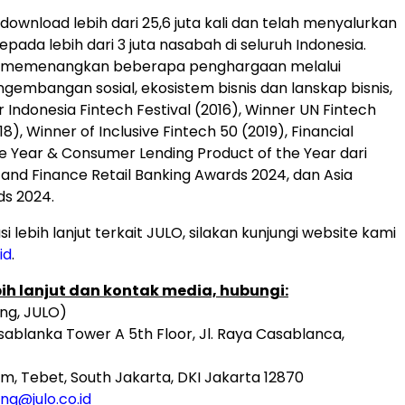
download lebih dari 25,6 juta kali dan telah menyalurkan
 kepada lebih dari 3 juta nasabah di seluruh Indonesia.
l memenangkan beberapa penghargaan melalui
embangan sosial, ekosistem bisnis dan lanskap bisnis,
 Indonesia Fintech Festival (2016), Winner UN Fintech
8), Winner of Inclusive Fintech 50 (2019), Financial
the Year & Consumer Lending Product of the Year dari
 and Finance Retail Banking Awards 2024, dan Asia
ds 2024.
i lebih lanjut terkait JULO, silakan kunjungi website kami
id
.
bih lanjut dan kontak media, hubungi:
ing, JULO)
ablanka Tower A 5th Floor, Jl. Raya Casablanca,
, Tebet, South Jakarta, DKI Jakarta 12870
ng@julo.co.id