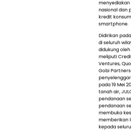
menyediakan p
nasional dan
kredit konsum
smartphone.
Didirikan pada
di seluruh wi
didukung ole
meliputi Credi
Ventures, Quo
Gobi Partners
penyelenggar
pada 19 Mei 2
tanah air, JU
pendanaan seri
pendanaan seri
membuka kese
memberikan la
kepada seluru