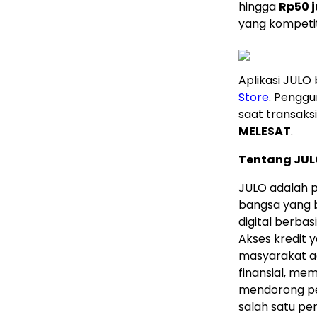
hingga
Rp50 
yang kompetiti
Aplikasi JULO 
Store
. Pengg
saat transaks
MELESAT
.
Tentang JUL
JULO adalah p
bangsa yang 
digital berba
Akses kredit
masyarakat a
finansial, me
mendorong pe
salah satu pe