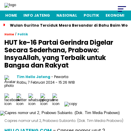
HOME
INFO JATENG
NASIONAL
POLITIK
EKONOMI
Wulan Guritno Terciduk Mesra Bersandar di Bahu Baim Won
/
Home
Politik
HUT ke-16 Partai Gerindra Digelar
Secara Sederhana, Prabowo:
InsyaAllah, yang Terbaik untuk
Bangsa dan Rakyat
Tim Hello Jateng
- Pewarta
Rabu, 7 Februari 2024
- 15:26 WIB
Capres nomor urut 2, Prabowo Subianto. (Dok. Tim Media Prabowo)
HELLOJATENG.COM
– Capres nomor urut 2,