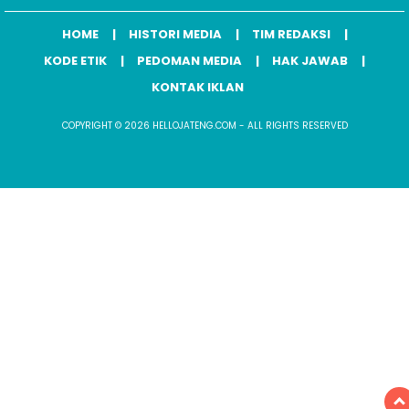
HOME
HISTORI MEDIA
TIM REDAKSI
KODE ETIK
PEDOMAN MEDIA
HAK JAWAB
KONTAK IKLAN
COPYRIGHT © 2026 HELLOJATENG.COM - ALL RIGHTS RESERVED