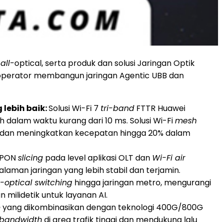
all-
optical, serta produk dan solusi Jaringan Optik
 operator membangun jaringan Agentic UBB dan
lebih baik:
Solusi Wi-Fi 7
tri-band
FTTR Huawei
h dalam waktu kurang dari 10 ms. Solusi Wi-Fi
mesh
an dan meningkatkan kecepatan hingga 20% dalam
i PON
slicing
pada level aplikasi OLT dan
Wi-Fi air
aman jaringan yang lebih stabil dan terjamin.
l-optical switching
hingga jaringan metro, mengurangi
milidetik untuk layanan AI.
e
yang dikombinasikan dengan teknologi 400G/800G
bandwidth
di area trafik tinggi dan mendukung lalu