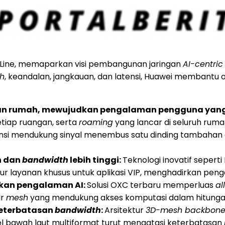
 Line, memaparkan visi pembangunan jaringan
AI-centric 
h
, keandalan, jangkauan, dan latensi, Huawei membantu
ngan rumah, mewujudkan pengalaman pengguna yang 
tiap ruangan, serta
roaming
yang lancar di seluruh ruma
ferensi mendukung sinyal menembus satu dinding tambah
h dan
bandwidth
lebih tinggi:
Teknologi inovatif sepert
layanan khusus untuk aplikasi VIP, menghadirkan pengal
kan pengalaman AI:
Solusi OXC terbaru memperluas
al
ur
mesh
yang mendukung akses komputasi dalam hitungan 
keterbatasan
bandwidth
:
Arsitektur
3D-mesh backbon
abel bawah laut multiformat turut mengatasi keterbatasan