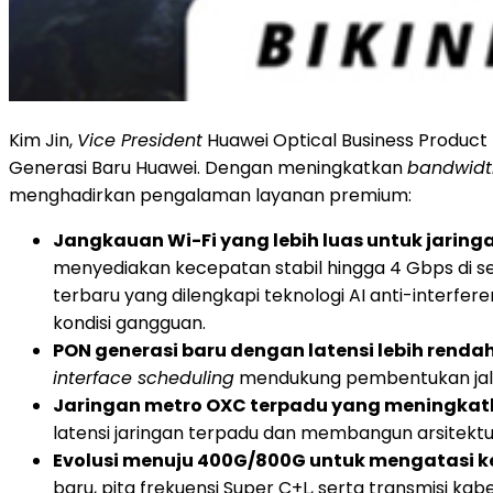
Kim Jin,
Vice President
Huawei Optical Business Product
Generasi Baru Huawei. Dengan meningkatkan
bandwidt
menghadirkan pengalaman layanan premium:
Jangkauan Wi-Fi yang lebih luas untuk jari
menyediakan kecepatan stabil hingga 4 Gbps di se
terbaru yang dilengkapi teknologi AI anti-inter
kondisi gangguan.
PON generasi baru dengan latensi lebih renda
interface scheduling
mendukung pembentukan jalur 
Jaringan metro OXC terpadu yang meningkat
latensi jaringan terpadu dan membangun arsitekt
Evolusi menuju 400G/800G untuk mengatasi 
baru, pita frekuensi Super C+L, serta transmisi k