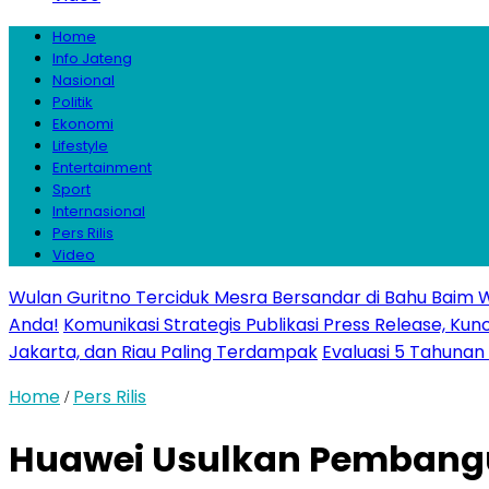
Home
Info Jateng
Nasional
Politik
Ekonomi
Lifestyle
Entertainment
Sport
Internasional
Pers Rilis
Video
Wulan Guritno Terciduk Mesra Bersandar di Bahu Baim 
Anda!
Komunikasi Strategis Publikasi Press Release, 
Jakarta, dan Riau Paling Terdampak
Evaluasi 5 Tahunan 
Home
Pers Rilis
/
Huawei Usulkan Pembangun