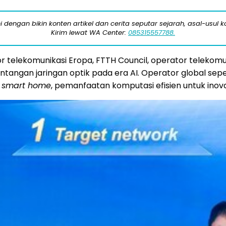
engan bikin konten artikel dan cerita seputar sejarah, asal-usul kot
Kirim lewat WA Center:
085315557788.
tor telekomunikasi Eropa, FTTH Council, operator telekom
tangan jaringan optik pada era AI. Operator global sep
n
smart home
, pemanfaatan komputasi efisien untuk inova