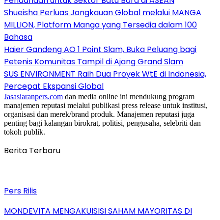
Pendanaan untuk Sektor Batu Bara di ASEAN
Shueisha Perluas Jangkauan Global melalui MANGA
MILLION, Platform Manga yang Tersedia dalam 100
Bahasa
Haier Gandeng AO 1 Point Slam, Buka Peluang bagi
Petenis Komunitas Tampil di Ajang Grand Slam
SUS ENVIRONMENT Raih Dua Proyek WtE di Indonesia,
Percepat Ekspansi Global
Jasasiaranpers.com
dan media online ini mendukung program
manajemen reputasi melalui publikasi press release untuk institusi,
organisasi dan merek/brand produk. Manajemen reputasi juga
penting bagi kalangan birokrat, politisi, pengusaha, selebriti dan
tokoh publik.
Berita Terbaru
Pers Rilis
MONDEVITA MENGAKUISISI SAHAM MAYORITAS DI