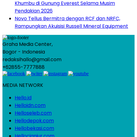
Khumbu di Gunung Everest Selama Musim
Pendakian 2026
Novo Tellus Bermitra dengan RCF dan NRFC,
Rampungkan Akuisisi Russell Mineral Equipment
Graha Media Center,
Bogor - Indonesia
redaksihallo@gmail.com
+62855-7777888
MEDIA NETWORK
Hello.id
Helloidn.com
Helloseleb.com
Hellodepok.com
Hellobekasi.com
Hellocianjur.com