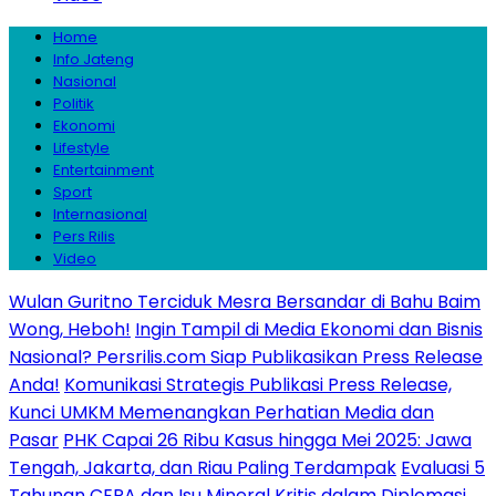
Home
Info Jateng
Nasional
Politik
Ekonomi
Lifestyle
Entertainment
Sport
Internasional
Pers Rilis
Video
Wulan Guritno Terciduk Mesra Bersandar di Bahu Baim
Wong, Heboh!
Ingin Tampil di Media Ekonomi dan Bisnis
Nasional? Persrilis.com Siap Publikasikan Press Release
Anda!
Komunikasi Strategis Publikasi Press Release,
Kunci UMKM Memenangkan Perhatian Media dan
Pasar
PHK Capai 26 Ribu Kasus hingga Mei 2025: Jawa
Tengah, Jakarta, dan Riau Paling Terdampak
Evaluasi 5
Tahunan CEPA dan Isu Mineral Kritis dalam Diplomasi