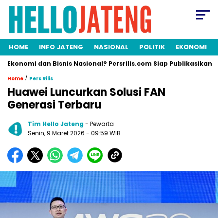
HOME
INFO JATENG
NASIONAL
POLITIK
EKONOMI
 dan Bisnis Nasional? Persrilis.com Siap Publikasikan Press Rele
/
Home
Pers Rilis
Huawei Luncurkan Solusi FAN
Generasi Terbaru
Tim Hello Jateng
- Pewarta
Senin, 9 Maret 2026
- 09:59 WIB