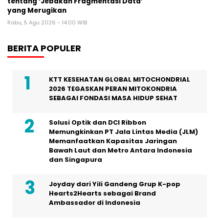
tentang ‘Jebakan Fragmentasi Data’
yang Merugikan
Rabu, 5 Agu 2026 - 14:00 WIB
BERITA POPULER
KTT KESEHATAN GLOBAL MITOCHONDRIAL
2026 TEGASKAN PERAN MITOKONDRIA
SEBAGAI FONDASI MASA HIDUP SEHAT
Solusi Optik dan DCI Ribbon
Memungkinkan PT Jala Lintas Media (JLM)
Memanfaatkan Kapasitas Jaringan
Bawah Laut dan Metro Antara Indonesia
dan Singapura
Joyday dari Yili Gandeng Grup K-pop
Hearts2Hearts sebagai Brand
Ambassador di Indonesia