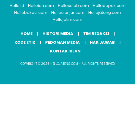
Hello.id
Helloidn.com
Helloseleb.com
Hellodepok.com
Hellobekasi.com
Hellocianjur.com
Hellojateng.com
Hellojatim.com
HOME
HISTORI MEDIA
TIM REDAKSI
KODE ETIK
PEDOMAN MEDIA
HAK JAWAB
KONTAK IKLAN
COPYRIGHT © 2026 HELLOJATENG.COM - ALL RIGHTS RESERVED