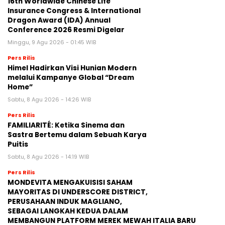
16th Worldwide Chinese Life
Insurance Congress & International
Dragon Award (IDA) Annual
Conference 2026 Resmi Digelar
Minggu, 9 Agu 2026 - 01:45 WIB
Pers Rilis
Himel Hadirkan Visi Hunian Modern
melalui Kampanye Global “Dream
Home”
Sabtu, 8 Agu 2026 - 14:26 WIB
Pers Rilis
FAMILIARITÉ: Ketika Sinema dan
Sastra Bertemu dalam Sebuah Karya
Puitis
Sabtu, 8 Agu 2026 - 14:19 WIB
Pers Rilis
MONDEVITA MENGAKUISISI SAHAM
MAYORITAS DI UNDERSCORE DISTRICT,
PERUSAHAAN INDUK MAGLIANO,
SEBAGAI LANGKAH KEDUA DALAM
MEMBANGUN PLATFORM MEREK MEWAH ITALIA BARU