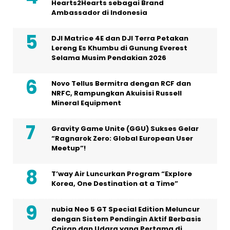
Hearts2Hearts sebagai Brand
Ambassador di Indonesia
DJI Matrice 4E dan DJI Terra Petakan
Lereng Es Khumbu di Gunung Everest
Selama Musim Pendakian 2026
Novo Tellus Bermitra dengan RCF dan
NRFC, Rampungkan Akuisisi Russell
Mineral Equipment
Gravity Game Unite (GGU) Sukses Gelar
“Ragnarok Zero: Global European User
Meetup”!
T’way Air Luncurkan Program “Explore
Korea, One Destination at a Time”
nubia Neo 5 GT Special Edition Meluncur
dengan Sistem Pendingin Aktif Berbasis
Cairan dan Udara yang Pertama di