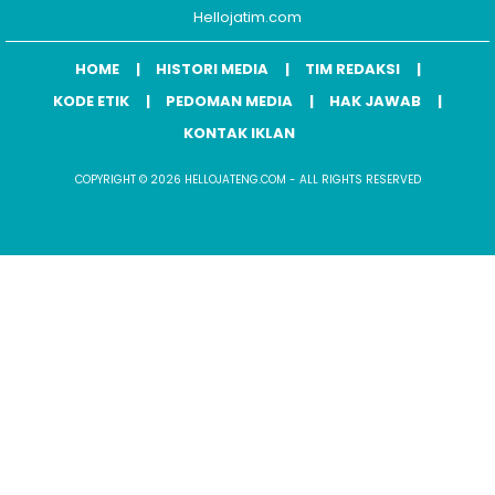
Hellojatim.com
HOME
HISTORI MEDIA
TIM REDAKSI
KODE ETIK
PEDOMAN MEDIA
HAK JAWAB
KONTAK IKLAN
COPYRIGHT © 2026 HELLOJATENG.COM - ALL RIGHTS RESERVED