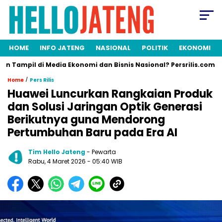
HOME
INFO JATENG
NASIONAL
POLITIK
EKONOMI
mpil di Media Ekonomi dan Bisnis Nasional? Persrilis.com Siap Pu
/
Home
Pers Rilis
Huawei Luncurkan Rangkaian Produk
dan Solusi Jaringan Optik Generasi
Berikutnya guna Mendorong
Pertumbuhan Baru pada Era AI
Tim Hello Jateng
- Pewarta
Rabu, 4 Maret 2026
- 05:40 WIB