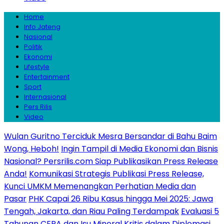
Home
Info Jateng
Nasional
Politik
Ekonomi
Lifestyle
Entertainment
Sport
Internasional
Pers Rilis
Video
Wulan Guritno Terciduk Mesra Bersandar di Bahu Baim
Wong, Heboh!
Ingin Tampil di Media Ekonomi dan Bisnis
Nasional? Persrilis.com Siap Publikasikan Press Release
Anda!
Komunikasi Strategis Publikasi Press Release,
Kunci UMKM Memenangkan Perhatian Media dan
Pasar
PHK Capai 26 Ribu Kasus hingga Mei 2025: Jawa
Tengah, Jakarta, dan Riau Paling Terdampak
Evaluasi 5
Tahunan CEPA dan Isu Mineral Kritis dalam Diplomasi