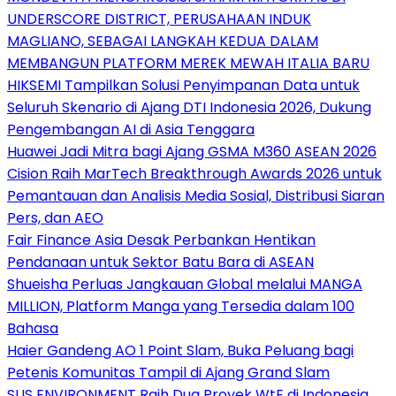
UNDERSCORE DISTRICT, PERUSAHAAN INDUK
MAGLIANO, SEBAGAI LANGKAH KEDUA DALAM
MEMBANGUN PLATFORM MEREK MEWAH ITALIA BARU
HIKSEMI Tampilkan Solusi Penyimpanan Data untuk
Seluruh Skenario di Ajang DTI Indonesia 2026, Dukung
Pengembangan AI di Asia Tenggara
Huawei Jadi Mitra bagi Ajang GSMA M360 ASEAN 2026
Cision Raih MarTech Breakthrough Awards 2026 untuk
Pemantauan dan Analisis Media Sosial, Distribusi Siaran
Pers, dan AEO
Fair Finance Asia Desak Perbankan Hentikan
Pendanaan untuk Sektor Batu Bara di ASEAN
Shueisha Perluas Jangkauan Global melalui MANGA
MILLION, Platform Manga yang Tersedia dalam 100
Bahasa
Haier Gandeng AO 1 Point Slam, Buka Peluang bagi
Petenis Komunitas Tampil di Ajang Grand Slam
SUS ENVIRONMENT Raih Dua Proyek WtE di Indonesia,