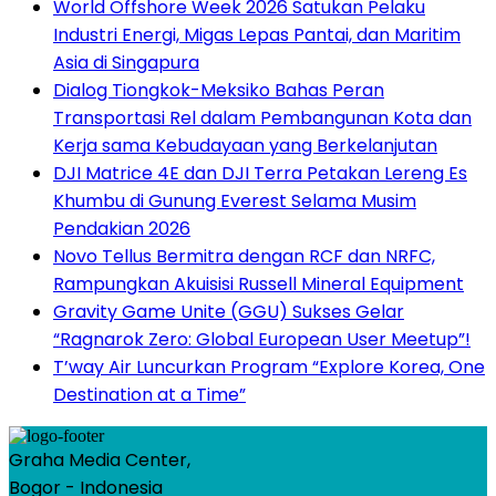
World Offshore Week 2026 Satukan Pelaku
Industri Energi, Migas Lepas Pantai, dan Maritim
Asia di Singapura
Dialog Tiongkok-Meksiko Bahas Peran
Transportasi Rel dalam Pembangunan Kota dan
Kerja sama Kebudayaan yang Berkelanjutan
DJI Matrice 4E dan DJI Terra Petakan Lereng Es
Khumbu di Gunung Everest Selama Musim
Pendakian 2026
Novo Tellus Bermitra dengan RCF dan NRFC,
Rampungkan Akuisisi Russell Mineral Equipment
Gravity Game Unite (GGU) Sukses Gelar
“Ragnarok Zero: Global European User Meetup”!
T’way Air Luncurkan Program “Explore Korea, One
Destination at a Time”
Graha Media Center,
Bogor - Indonesia