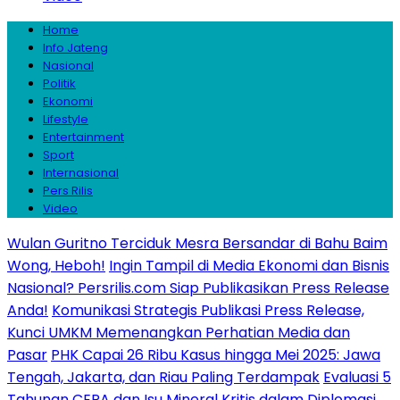
Home
Info Jateng
Nasional
Politik
Ekonomi
Lifestyle
Entertainment
Sport
Internasional
Pers Rilis
Video
Wulan Guritno Terciduk Mesra Bersandar di Bahu Baim
Wong, Heboh!
Ingin Tampil di Media Ekonomi dan Bisnis
Nasional? Persrilis.com Siap Publikasikan Press Release
Anda!
Komunikasi Strategis Publikasi Press Release,
Kunci UMKM Memenangkan Perhatian Media dan
Pasar
PHK Capai 26 Ribu Kasus hingga Mei 2025: Jawa
Tengah, Jakarta, dan Riau Paling Terdampak
Evaluasi 5
Tahunan CEPA dan Isu Mineral Kritis dalam Diplomasi