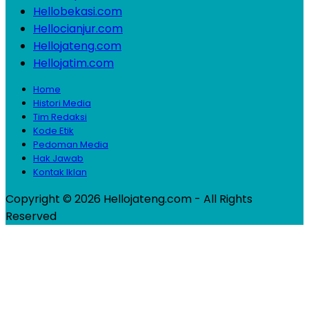
Hellobekasi.com
Hellocianjur.com
Hellojateng.com
Hellojatim.com
Home
Histori Media
Tim Redaksi
Kode Etik
Pedoman Media
Hak Jawab
Kontak Iklan
Copyright © 2026 Hellojateng.com - All Rights
Reserved