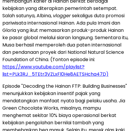
membangun karier di Hainan berkat berbagai
kebijakan yang diterapkan pemerintah setempat.
Salah satunya, Albina,
vlogger
sekaligus duta promosi
pariwisata internasional Hainan. Ada pula Imani dan
Gloria yang ikut memasarkan produk-produk Hainan
ke pasar global melalui siaran langsung. Sementara itu,
Musa berhasil memperoleh dua paten internasional
dan pendanaan proyek dari National Natural Science
Foundation of China. (Tonton episode ini:
https://www.youtube.com/playlist?
list=PLk3RJ_5TEtr3VZLxFl0He8AETSHcha47D)
Episode "Decoding the Hainan FTP: Building Businesses"
menunjukkan kebijakan insentif pajak yang
mendatangkan manfaat nyata bagi pelaku usaha. Jia
Green Chocolate Works, misalnya, mampu
menghemat sekitar 10% biaya operasional berkat
kebijakan pengolahan bernilai tambah yang
membebaskan bea masuk. Selain itu, merek alas kaki