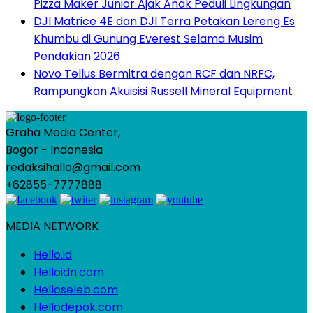
Pizza Maker Junior Ajak Anak Peduli Lingkungan
DJI Matrice 4E dan DJI Terra Petakan Lereng Es
Khumbu di Gunung Everest Selama Musim
Pendakian 2026
Novo Tellus Bermitra dengan RCF dan NRFC,
Rampungkan Akuisisi Russell Mineral Equipment
Graha Media Center,
Bogor - Indonesia
redaksihallo@gmail.com
+62855-7777888
MEDIA NETWORK
Hello.id
Helloidn.com
Helloseleb.com
Hellodepok.com